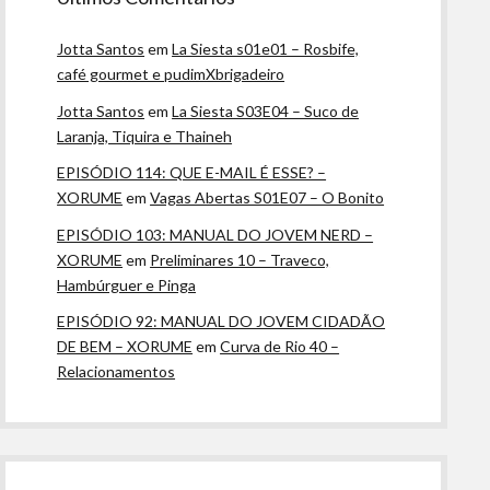
Jotta Santos
em
La Siesta s01e01 – Rosbife,
café gourmet e pudimXbrigadeiro
Jotta Santos
em
La Siesta S03E04 – Suco de
Laranja, Tiquira e Thaineh
EPISÓDIO 114: QUE E-MAIL É ESSE? –
XORUME
em
Vagas Abertas S01E07 – O Bonito
EPISÓDIO 103: MANUAL DO JOVEM NERD –
XORUME
em
Preliminares 10 – Traveco,
Hambúrguer e Pinga
EPISÓDIO 92: MANUAL DO JOVEM CIDADÃO
DE BEM – XORUME
em
Curva de Rio 40 –
Relacionamentos