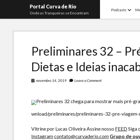
Portal Curva de Rio
open
Podcasts
M
Onde as Tranqueiras se Encontram
menu
Preliminares 32 – P
Dietas e Ideias inaca
novembro 14, 2019
Leave a Comment
Preliminares 32 chega para mostrar mais pré-gr
wnload/preliminares/preliminares-32-pre-viagem
Vitrine por Lucas Oliveira Assine nosso
FEED
Siga 
Instagram
contato@curvaderio.com
Grupo de ouv