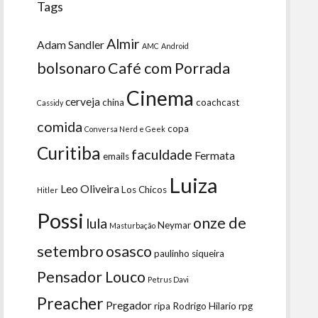
Tags
Almir
Adam Sandler
AMC
Android
bolsonaro
Café com Porrada
Cinema
cerveja
china
coachcast
Cassidy
comida
copa
Conversa Nerd e Geek
Curitiba
faculdade
Fermata
emails
Luiza
Leo Oliveira
Los Chicos
Hitler
Possi
onze de
lula
Neymar
Masturbação
setembro
osasco
paulinho siqueira
Pensador Louco
Petrus Davi
Preacher
Pregador
ripa
Rodrigo Hilario
rpg