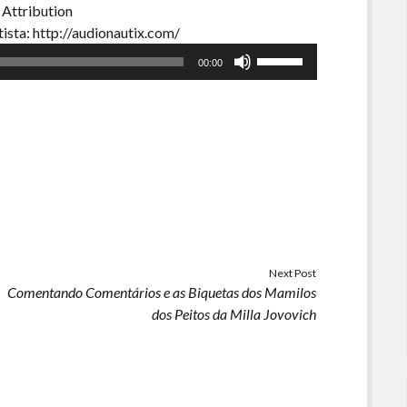
 Attribution
ista: http://audionautix.com/
Use
00:00
as
setas
para
cima
ou
para
baixo
para
aumentar
ou
Next Post
Comentando Comentários e as Biquetas dos Mamilos
diminuir
dos Peitos da Milla Jovovich
o
volume.