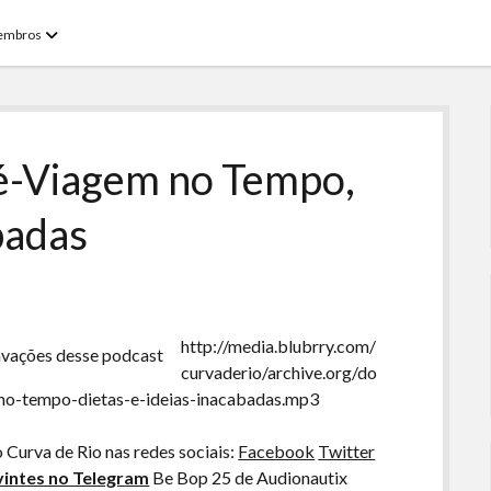
open
embros
menu
ré-Viagem no Tempo,
badas
http://media.blubrry.com/
avações desse podcast
curvaderio/archive.org/do
-no-tempo-dietas-e-ideias-inacabadas.mp3
o Curva de Rio nas redes sociais:
Facebook
Twitter
intes no Telegram
Be Bop 25 de Audionautix