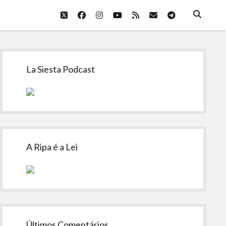
twitter
facebook
instagram
youtube
rss
email
telegram
Sidebar
La Siesta Podcast
A Ripa é a Lei
Últimos Comentários