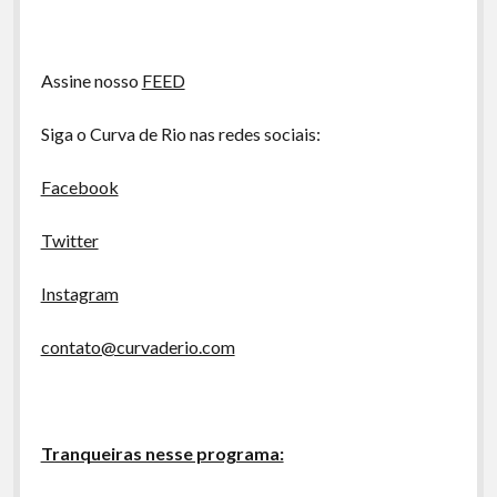
áudio
A Ripa É a Lei
Especiais
Assine nosso
FEED
Preliminares
Siga o Curva de Rio nas redes sociais:
Facebook
Twitter
Instagram
contato@curvaderio.com
Tranqueiras nesse programa: