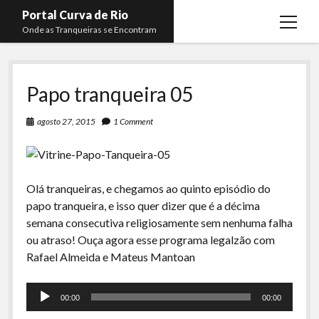
Portal Curva de Rio
open
Onde as Tranqueiras se Encontram
menu
Podcasts
open
menu
Papo tranqueira 05
Membros
Curva de Rio
open
menu
Curva Belas Artes
Almir Ribeiro
agosto 27, 2015
1 Comment
twitter
facebook
instagram
youtube
rss
email
telegram
Curva Classics
Felype Silva
Komos
Lucas Oliveira
Olá tranqueiras, e chegamos ao quinto episódio do
La Siesta Podcast
Kaique Xavier
papo tranqueira, e isso quer dizer que é a décima
semana consecutiva religiosamente sem nenhuma falha
Boca do Lixo
Mateus Mantoan
ou atraso! Ouça agora esse programa legalzão com
Rachão na Beira do RIo
Rafael Almeida
Rafael Almeida e Mateus Mantoan
Arquivo CDR
Tocador
Papo Tranqueira
00:00
00:00
de