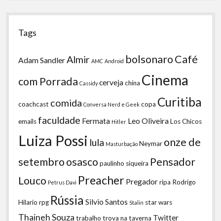
Tags
bolsonaro
Café
Almir
Adam Sandler
AMC
Android
Cinema
com Porrada
cerveja
china
Cassidy
Curitiba
comida
coachcast
copa
Conversa Nerd e Geek
faculdade
Fermata
Leo Oliveira
emails
Los Chicos
Hitler
Luiza Possi
onze de
lula
Neymar
Masturbação
setembro
osasco
Pensador
paulinho siqueira
Preacher
Louco
Pregador
ripa
Rodrigo
Petrus Davi
Rússia
Silvio Santos
Hilario
rpg
star wars
Stalin
Thaineh Souza
Twitter
trabalho
trova na taverna