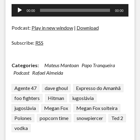
Tocador
00:00
00:00
de
áudio
Podcast:
Play in new window
|
Download
Subscribe:
RSS
Categories:
Mateus Mantoan
Papo Tranqueira
Podcast
Rafael Almeida
Agente 47
dave ghoul
Expresso do Amanhã
foo fighters
Hitman
iugoslávia
jugoslávia
Megan Fox
Megan Fox solteira
Polones
popcorn time
snowpiercer
Ted 2
vodka