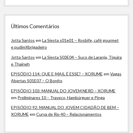
Últimos Comentários
Jotta Santos
em
La Siesta s01e01 – Rosbife, café gourmet
e pudimXbrigadeiro
Jotta Santos
em
La Siesta S03E04 – Suco de Laranja, Tiquira
e Thaineh
EPISÓDIO 114: QUE E-MAIL É ESSE? – XORUME
em
Vagas
Abertas S01E07 – O Bonito
EPISÓDIO 103: MANUAL DO JOVEM NERD – XORUME
em
Preliminares 10 – Traveco, Hambúrguer e Pinga
EPISÓDIO 92: MANUAL DO JOVEM CIDADÃO DE BEM –
XORUME
em
Curva de Rio 40 – Relacionamentos