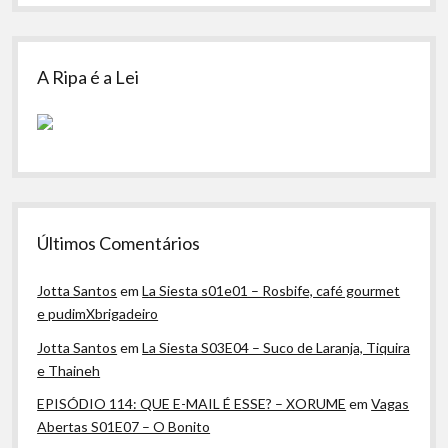
A Ripa é a Lei
Últimos Comentários
Jotta Santos
em
La Siesta s01e01 – Rosbife, café gourmet
e pudimXbrigadeiro
Jotta Santos
em
La Siesta S03E04 – Suco de Laranja, Tiquira
e Thaineh
EPISÓDIO 114: QUE E-MAIL É ESSE? – XORUME
em
Vagas
Abertas S01E07 – O Bonito