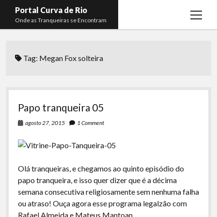
Portal Curva de Rio
open
Onde as Tranqueiras se Encontram
menu
Podcasts
open
menu
Tag:
Megan Fox solteira
Membros
Curva de Rio
open
menu
Curva Belas Artes
Almir Ribeiro
twitter
facebook
instagram
youtube
rss
email
telegram
Curva Classics
Felype Silva
Papo tranqueira 05
Komos
Lucas Oliveira
agosto 27, 2015
1 Comment
La Siesta Podcast
Kaique Xavier
Boca do Lixo
Mateus Mantoan
Olá tranqueiras, e chegamos ao quinto episódio do
Rachão na Beira do RIo
Rafael Almeida
papo tranqueira, e isso quer dizer que é a décima
Arquivo CDR
semana consecutiva religiosamente sem nenhuma falha
ou atraso! Ouça agora esse programa legalzão com
Papo Tranqueira
Rafael Almeida e Mateus Mantoan