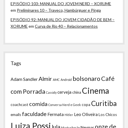
EPISÓDIO 103: MANUAL DO JOVEM NERD – XORUME
em
Preliminares 10 – Traveco, Hambúrguer e Pinga
EPISÓDIO 92: MANUAL DO JOVEM CIDADÃO DE BEM –
XORUME
em
Curva de Rio 40 – Relacionamentos
Tags
bolsonaro
Café
Almir
Adam Sandler
AMC
Android
Cinema
com Porrada
cerveja
china
Cassidy
Curitiba
comida
coachcast
copa
Conversa Nerd e Geek
faculdade
Fermata
Leo Oliveira
emails
Los Chicos
Hitler
Luiza Possi
onze de
lula
Neymar
Masturbação