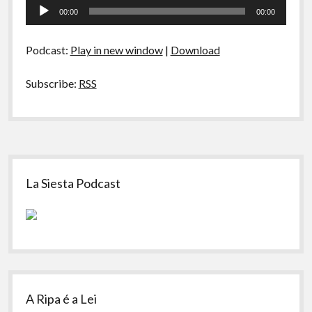
Tocador
A Ripa É a Lei
–
00:00
00:00
Adaptações
de
Especiais
áudio
Podcast:
Play in new window
|
Download
Preliminares
Subscribe:
RSS
Sidebar
La Siesta Podcast
A Ripa é a Lei