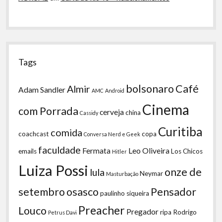
Tags
bolsonaro
Café
Almir
Adam Sandler
AMC
Android
Cinema
com Porrada
cerveja
china
Cassidy
Curitiba
comida
coachcast
copa
Conversa Nerd e Geek
faculdade
Fermata
Leo Oliveira
emails
Los Chicos
Hitler
Luiza Possi
onze de
lula
Neymar
Masturbação
setembro
osasco
Pensador
paulinho siqueira
Preacher
Louco
Pregador
ripa
Rodrigo
Petrus Davi