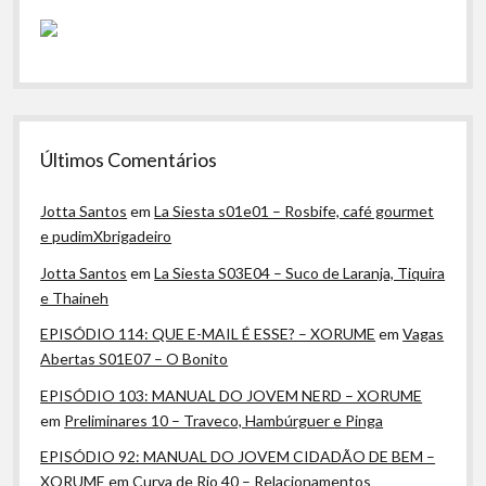
Últimos Comentários
Jotta Santos
em
La Siesta s01e01 – Rosbife, café gourmet
e pudimXbrigadeiro
Jotta Santos
em
La Siesta S03E04 – Suco de Laranja, Tiquira
e Thaineh
EPISÓDIO 114: QUE E-MAIL É ESSE? – XORUME
em
Vagas
Abertas S01E07 – O Bonito
EPISÓDIO 103: MANUAL DO JOVEM NERD – XORUME
em
Preliminares 10 – Traveco, Hambúrguer e Pinga
EPISÓDIO 92: MANUAL DO JOVEM CIDADÃO DE BEM –
XORUME
em
Curva de Rio 40 – Relacionamentos