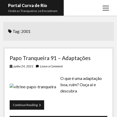
Portal Curva de Rio
open
Onde as Tranqueiras se Encontram
menu
Podcasts
open
menu
Tag:
2001
Membros
Curva de Rio
open
menu
Curva Belas Artes
Almir Ribeiro
twitter
facebook
instagram
youtube
rss
email
telegram
Curva Classics
Felype Silva
Papo Tranqueira 91 – Adaptações
Komos
Lucas Oliveira
junho 24, 2021
Leave a Comment
La Siesta Podcast
Kaique Xavier
O que é uma adaptação
Boca do Lixo
Mateus Mantoan
boa, ruim? Ouça aí e
descubra
Rachão na Beira do RIo
Rafael Almeida
Arquivo CDR
Papo
Continue Reading
Papo Tranqueira
Tranqueira
91