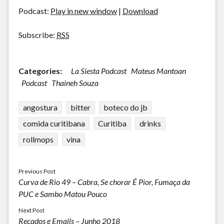
áudio
Podcast:
Play in new window
|
Download
Subscribe:
RSS
Categories:
La Siesta Podcast
Mateus Mantoan
Podcast
Thaineh Souza
angostura
bitter
boteco do jb
comida curitibana
Curitiba
drinks
rollmops
vina
Previous Post
Curva de Rio 49 – Cabra, Se chorar É Pior, Fumaça da
PUC e Sambo Matou Pouco
Next Post
Recados e Emails – Junho 2018