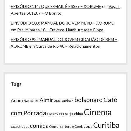
EPISÓDIO 114: QUE E-MAIL É ESSE? – XORUME
em
Vagas
Abertas S01E07 – O Bonito
EPISÓDIO 103: MANUAL DO JOVEM NERD – XORUME
em
Preliminares 10 – Traveco, Hambúrguer e Pinga
EPISÓDIO 92: MANUAL DO JOVEM CIDADÃO DE BEM –
XORUME
em
Curva de Rio 40 – Relacionamentos
Tags
bolsonaro
Café
Almir
Adam Sandler
AMC
Android
Cinema
com Porrada
cerveja
china
Cassidy
Curitiba
comida
coachcast
copa
Conversa Nerd e Geek