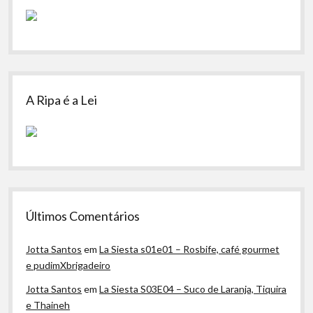
A Ripa é a Lei
Últimos Comentários
Jotta Santos
em
La Siesta s01e01 – Rosbife, café gourmet
e pudimXbrigadeiro
Jotta Santos
em
La Siesta S03E04 – Suco de Laranja, Tiquira
e Thaineh