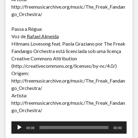
http://freemusicarchive.org/music/The_Freak_Fandan
go_Orchestra/
Passa a Régua:
Voz de
Rafael Almeida
Hitmans Lovesong feat. Paola Graziano por The Freak
Fandango Orchestra está licenciada sob uma licença
Creative Commons Attribution
(http://creativecommons.org/licenses/by-nc/4.0/)
Origem:
http://freemusicarchive.org/music/The_Freak_Fandan
go_Orchestra/
Artista:
http://freemusicarchive.org/music/The_Freak_Fandan
go_Orchestra/
Tocador
00:00
00:00
de