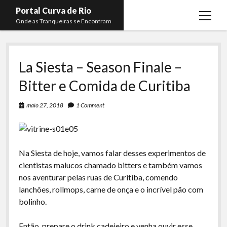
Portal Curva de Rio
open
Onde as Tranqueiras se Encontram
menu
Podcasts
open
menu
La Siesta – Season Finale –
Membros
Curva de Rio
open
menu
Bitter e Comida de Curitiba
Curva Belas Artes
Almir Ribeiro
twitter
facebook
instagram
youtube
rss
email
telegram
Curva Classics
Felype Silva
maio 27, 2018
1 Comment
Komos
Lucas Oliveira
La Siesta Podcast
Kaique Xavier
Na Siesta de hoje, vamos falar desses experimentos de
Boca do Lixo
Mateus Mantoan
cientistas malucos chamado bitters e também vamos
Rachão na Beira do RIo
nos aventurar pelas ruas de Curitiba, comendo
Rafael Almeida
lanchões, rollmops, carne de onça e o incrível pão com
Arquivo CDR
bolinho.
Papo Tranqueira
Então, prepare o drink cadeieiro e venha ouvir esse