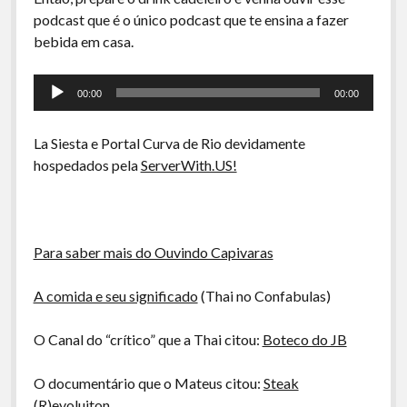
A Ripa É a Lei
podcast que é o único podcast que te ensina a fazer
Especiais
bebida em casa.
Preliminares
Tocador
00:00
00:00
de
áudio
La Siesta e Portal Curva de Rio devidamente
hospedados pela
ServerWith.US!
Para saber mais do Ouvindo Capivaras
A comida e seu significado
(Thai no Confabulas)
O Canal do “crítico” que a Thai citou:
Boteco do JB
O documentário que o Mateus citou:
Steak
(R)evoluiton