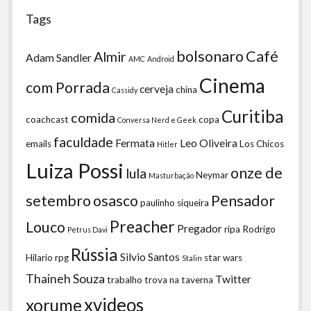
Tags
bolsonaro
Café
Almir
Adam Sandler
AMC
Android
Cinema
com Porrada
cerveja
china
Cassidy
Curitiba
comida
coachcast
copa
Conversa Nerd e Geek
faculdade
Fermata
Leo Oliveira
emails
Los Chicos
Hitler
Luiza Possi
onze de
lula
Neymar
Masturbação
setembro
osasco
Pensador
paulinho siqueira
Preacher
Louco
Pregador
ripa
Rodrigo
Petrus Davi
Rússia
Silvio Santos
Hilario
rpg
star wars
Stalin
Thaineh Souza
Twitter
trabalho
trova na taverna
xvideos
xorume