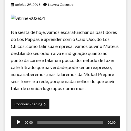
outubro 29, 2018
Leave a Comment
Na siesta de hoje, vamos escarafunchar os bastidores
do Los Pappas e aprender com o Caio Uxo, do Los
Chicos, como falir sua empresa; vamos ouvir o Mateus
destilando seu ódio, raiva e indignação quanto ao
ponto da carne e falar um pouco do método de fazer
café filtrado que na verdade pode ser um expresso,
nunca saberemos, mas falaremos da Moka! Prepare
seus fones e a rede, porque nada melhor do que ouvir
falar de comida logo após comermos.
La
Continue Reading
Siesta
–
Tocador
S02E04
00:00
00:00
–
de
Bastidores