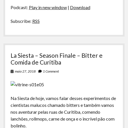
áudio
Caio
Podcast:
Play in new window
|
Download
Uxo,
Ponto
da
Subscribe:
RSS
Carne
e
Moka
La Siesta – Season Finale – Bitter e
Comida de Curitiba
maio 27, 2018
1 Comment
Na Siesta de hoje, vamos falar desses experimentos de
cientistas malucos chamado bitters e também vamos
nos aventurar pelas ruas de Curitiba, comendo
lanchões, rollmops, carne de onça e o incrível pão com
bolinho.