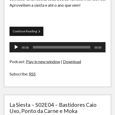
A Ripa É a Lei
Aproveitem a siesta e até o ano que vem!
Especiais
Preliminares
La
Continue Reading
Siesta
–
Tocador
S02E05
00:00
00:00
–
de
Hambúrguer,
áudio
a
Podcast:
Play in new window
|
Download
prensa
francesa
e
Subscribe:
RSS
irish
coffee
La Siesta – S02E04 – Bastidores Caio
Uxo, Ponto da Carne e Moka