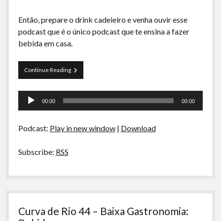
Então, prepare o drink cadeieiro e venha ouvir esse
podcast que é o único podcast que te ensina a fazer
bebida em casa.
La
Continue Reading
Siesta
–
Tocador
Season
00:00
00:00
Finale
de
–
áudio
Bitter
Podcast:
Play in new window
|
Download
e
Comida
de
Subscribe:
RSS
Curitiba
Curva de Rio 44 – Baixa Gastronomia: