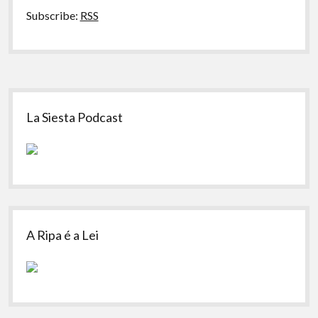
Subscribe:
RSS
Sidebar
La Siesta Podcast
A Ripa é a Lei