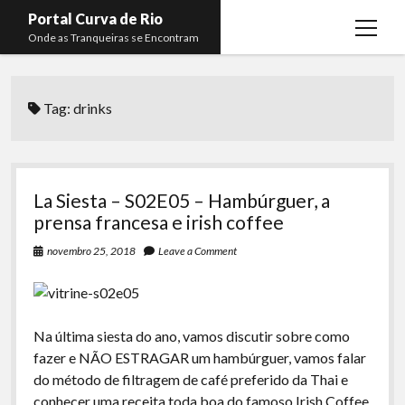
Portal Curva de Rio
open
Onde as Tranqueiras se Encontram
menu
Podcasts
open
menu
Tag:
drinks
Membros
Curva de Rio
open
menu
Curva Belas Artes
Almir Ribeiro
twitter
facebook
instagram
youtube
rss
email
telegram
Curva Classics
Felype Silva
La Siesta – S02E05 – Hambúrguer, a
Komos
Lucas Oliveira
prensa francesa e irish coffee
La Siesta Podcast
Kaique Xavier
novembro 25, 2018
Leave a Comment
Boca do Lixo
Mateus Mantoan
Rachão na Beira do RIo
Rafael Almeida
Na última siesta do ano, vamos discutir sobre como
Arquivo CDR
fazer e NÃO ESTRAGAR um hambúrguer, vamos falar
do método de filtragem de café preferido da Thai e
Papo Tranqueira
conhecer uma receita toda boa do famoso Irish Coffee.