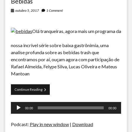
Bebidas
outubro 5, 2017
1 Comment
Olá tranqueiras, agora mais um programa da
nossa incrível série sobre baixa gastrônimia, uma
analise profunda sobre as bebidas trash que
encontramos por aí, ouçam agora com participação de
Rafael Almeida, Felype Silva, Lucas Oliveira e Mateus
Mantoan
Curva
Continue Reading
de
Rio
Tocador
44
00:00
00:00
–
de
Baixa
áudio
Gastronomia:
Podcast:
Play in new window
|
Download
Bebidas