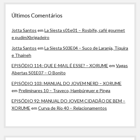
Últimos Comentários
Jotta Santos
em
La Siesta s01e01 – Rosbife, café gourmet
e pudimXbrigadeiro
Jotta Santos
em
La Siesta S03E04 – Suco de Laranja, Tiquira
e Thaineh
EPISÓDIO 114: QUE E-MAIL É ESSE? – XORUME
em
Vagas
Abertas S01E07 – O Bonito
EPISÓDIO 103: MANUAL DO JOVEM NERD – XORUME
em
Preliminares 10 – Traveco, Hambúrguer e Pinga
EPISÓDIO 92: MANUAL DO JOVEM CIDADÃO DE BEM –
XORUME
em
Curva de Rio 40 – Relacionamentos