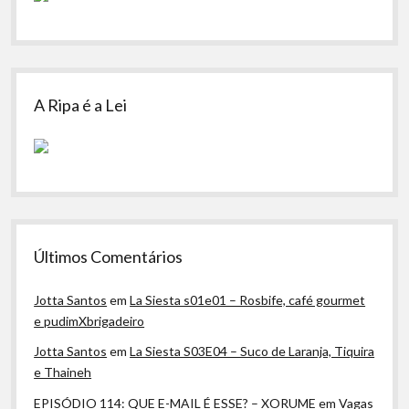
A Ripa é a Lei
Últimos Comentários
Jotta Santos
em
La Siesta s01e01 – Rosbife, café gourmet
e pudimXbrigadeiro
Jotta Santos
em
La Siesta S03E04 – Suco de Laranja, Tiquira
e Thaineh
EPISÓDIO 114: QUE E-MAIL É ESSE? – XORUME
em
Vagas