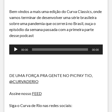
A Ripa É a Lei
Especiais
Bem vindos a mais uma edição do Curva Classics, onde
vamos terminar de desenvolver uma série brasileira
Preliminares
sobre uma pandemia que ocorrerá no Brasil, ouça o
episódio da semana passada com a primeira parte
desse podcast
Tocador
00:00
00:00
de
áudio
DE UMA FORÇA PRA GENTE NO PICPAY TIO,
@CURVADERIO
Assine nosso
FEED
Siga o Curva de Rio nas redes sociais: