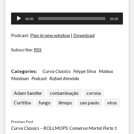
Tocador
00:00
00:00
de
áudio
Podcast:
Play in new window
|
Download
Subscribe:
RSS
Categories:
Curva Classics
Felype Silva
Mateus
Mantoan
Podcast
Rafael Almeida
Adam Sandler
contaminação
corona
Curitiba
fungo
llmops
sao paulo
virus
Previous Post
Curva Classics – ROLLMOPS: Conserva Mortal Parte 1