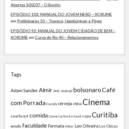
Abertas S01E07 – O Bonito
EPISÓDIO 103: MANUAL DO JOVEM NERD – XORUME
em
Preliminares 10 – Traveco, Hambúrguer e Pinga
EPISÓDIO 92: MANUAL DO JOVEM CIDADÃO DE BEM –
XORUME
em
Curva de Rio 40 – Relacionamentos
Tags
bolsonaro
Café
Almir
Adam Sandler
AMC
Android
Cinema
com Porrada
cerveja
china
Cassidy
Curitiba
comida
coachcast
copa
Conversa Nerd e Geek
faculdade
Fermata
Leo Oliveira
emails
Los Chicos
Hitler