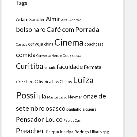
Tags
Almir
Adam Sandler
AMC
Android
bolsonaro
Café com Porrada
Cinema
cerveja
china
coachcast
Cassidy
comida
copa
Conversa Nerd e Geek
Curitiba
faculdade
Fermata
emails
Luiza
Leo Oliveira
Los Chicos
Hitler
Possi
onze de
lula
Neymar
Masturbação
setembro
osasco
paulinho siqueira
Pensador Louco
Petrus Davi
Preacher
Pregador
ripa
Rodrigo Hilario
rpg