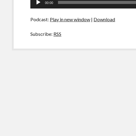
00:00
Conserva
de
Mortal
áudio
Parte
Podcast:
Play in new window
|
Download
2
Subscribe:
RSS