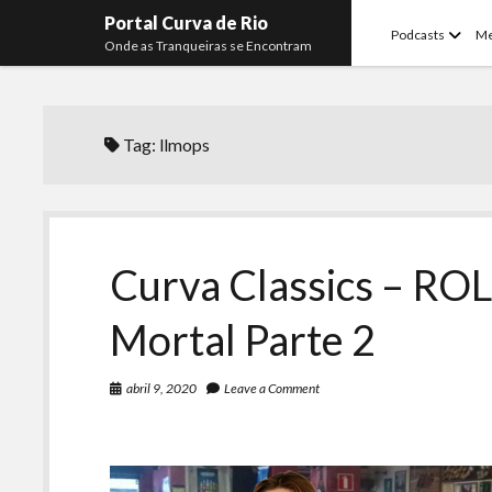
Portal Curva de Rio
open
Podcasts
M
Onde as Tranqueiras se Encontram
menu
Tag:
llmops
Curva Classics – R
Mortal Parte 2
abril 9, 2020
Leave a Comment