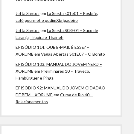
Jotta Santos
em
La Siesta s01e01 – Rosbife,
café gourmet e pudimXbrigadeiro
Jotta Santos
em
La Siesta S03E04 – Suco de
Laranja, Tiquira e Thaineh
EPISÓDIO 114: QUE E-MAIL É ESSE? –
XORUME
em
Vagas Abertas S01E07 – O Bonito
EPISÓDIO 103: MANUAL DO JOVEM NERD –
XORUME
em
Preliminares 10 – Traveco,
Hambúrguer e Pinga
EPISÓDIO 92: MANUAL DO JOVEM CIDADÃO
DE BEM – XORUME
em
Curva de Rio 40 –
Relacionamentos