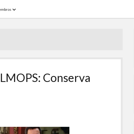
open
embros
menu
OLLMOPS: Conserva