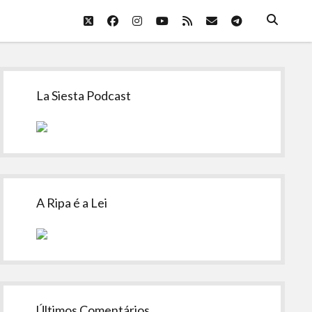
twitter
facebook
instagram
youtube
rss
email
telegram
Sidebar
La Siesta Podcast
A Ripa é a Lei
Últimos Comentários