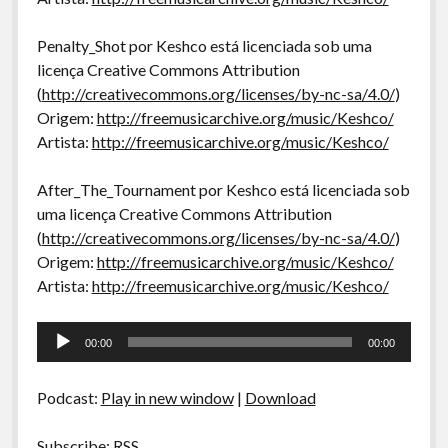
Penalty_Shot por Keshco está licenciada sob uma
licença Creative Commons Attribution
(
http://creativecommons.org/licenses/by-nc-sa/4.0/
)
Origem:
http://freemusicarchive.org/music/Keshco/
Artista:
http://freemusicarchive.org/music/Keshco/
After_The_Tournament por Keshco está licenciada sob
uma licença Creative Commons Attribution
(
http://creativecommons.org/licenses/by-nc-sa/4.0/
)
Origem:
http://freemusicarchive.org/music/Keshco/
Artista:
http://freemusicarchive.org/music/Keshco/
Tocador
00:00
00:00
de
áudio
Podcast:
Play in new window
|
Download
Subscribe:
RSS