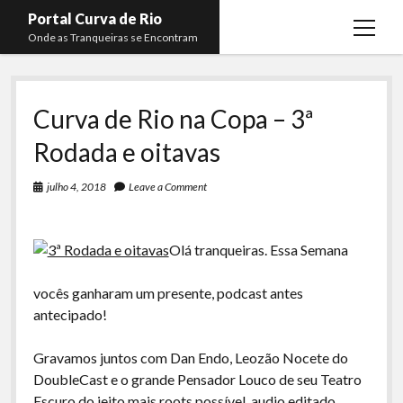
Portal Curva de Rio
open
Onde as Tranqueiras se Encontram
menu
Podcasts
open
menu
Curva de Rio na Copa – 3ª
Membros
Curva de Rio
open
menu
Rodada e oitavas
Curva Belas Artes
Almir Ribeiro
twitter
facebook
instagram
youtube
rss
email
telegram
Curva Classics
Felype Silva
julho 4, 2018
Leave a Comment
Komos
Lucas Oliveira
La Siesta Podcast
Kaique Xavier
Olá tranqueiras. Essa Semana
Boca do Lixo
Mateus Mantoan
vocês ganharam um presente, podcast antes
Rachão na Beira do RIo
antecipado!
Rafael Almeida
Arquivo CDR
Gravamos juntos com Dan Endo, Leozão Nocete do
Papo Tranqueira
DoubleCast e o grande Pensador Louco de seu Teatro
Escuro do jeito mais roots possível, audio editado