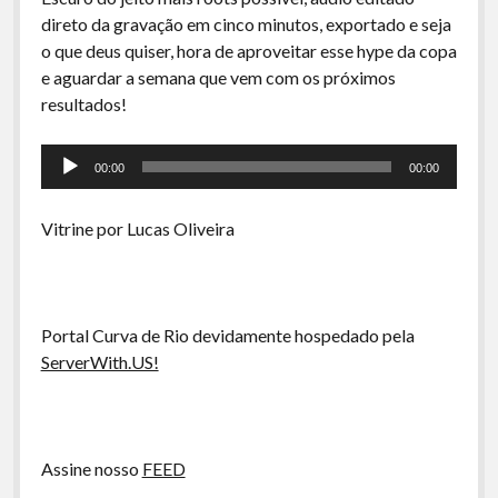
A Ripa É a Lei
direto da gravação em cinco minutos, exportado e seja
Especiais
o que deus quiser, hora de aproveitar esse hype da copa
e aguardar a semana que vem com os próximos
Preliminares
resultados!
Tocador
00:00
00:00
de
áudio
Vitrine por Lucas Oliveira
Portal Curva de Rio devidamente hospedado pela
ServerWith.US!
Assine nosso
FEED