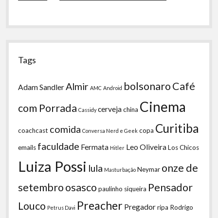
Tags
bolsonaro
Café
Almir
Adam Sandler
AMC
Android
Cinema
com Porrada
cerveja
china
Cassidy
Curitiba
comida
coachcast
copa
Conversa Nerd e Geek
faculdade
Fermata
Leo Oliveira
emails
Los Chicos
Hitler
Luiza Possi
onze de
lula
Neymar
Masturbação
setembro
osasco
Pensador
paulinho siqueira
Preacher
Louco
Pregador
ripa
Rodrigo
Petrus Davi