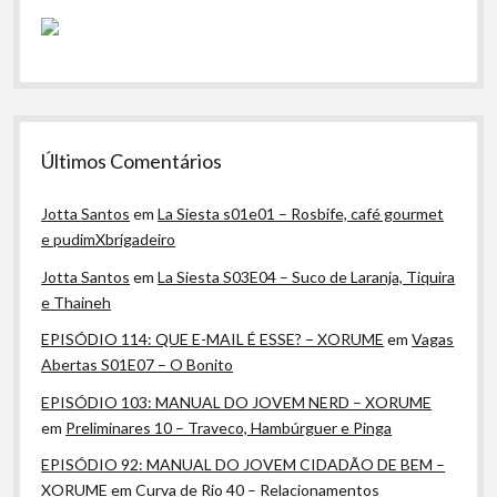
Últimos Comentários
Jotta Santos
em
La Siesta s01e01 – Rosbife, café gourmet
e pudimXbrigadeiro
Jotta Santos
em
La Siesta S03E04 – Suco de Laranja, Tiquira
e Thaineh
EPISÓDIO 114: QUE E-MAIL É ESSE? – XORUME
em
Vagas
Abertas S01E07 – O Bonito
EPISÓDIO 103: MANUAL DO JOVEM NERD – XORUME
em
Preliminares 10 – Traveco, Hambúrguer e Pinga
EPISÓDIO 92: MANUAL DO JOVEM CIDADÃO DE BEM –
XORUME
em
Curva de Rio 40 – Relacionamentos