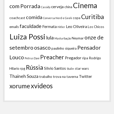
Cinema
com Porrada
cerveja
china
Cassidy
Curitiba
comida
coachcast
copa
Conversa Nerd e Geek
faculdade
Fermata
Leo Oliveira
emails
Los Chicos
Hitler
Luiza Possi
onze de
lula
Neymar
Masturbação
setembro
osasco
Pensador
paulinho siqueira
Preacher
Louco
Pregador
ripa
Rodrigo
Petrus Davi
Rússia
Silvio Santos
Hilario
rpg
star wars
Stalin
Thaineh Souza
Twitter
trabalho
trova na taverna
xvideos
xorume