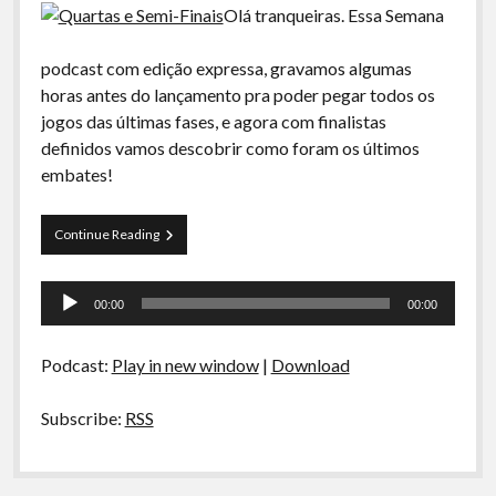
Olá tranqueiras. Essa Semana
podcast com edição expressa, gravamos algumas
horas antes do lançamento pra poder pegar todos os
jogos das últimas fases, e agora com finalistas
definidos vamos descobrir como foram os últimos
embates!
Curva
Continue Reading
de
Rio
Tocador
na
00:00
00:00
Copa
de
–
áudio
Quartas
Podcast:
Play in new window
|
Download
e
Semi-
Finais
Subscribe:
RSS