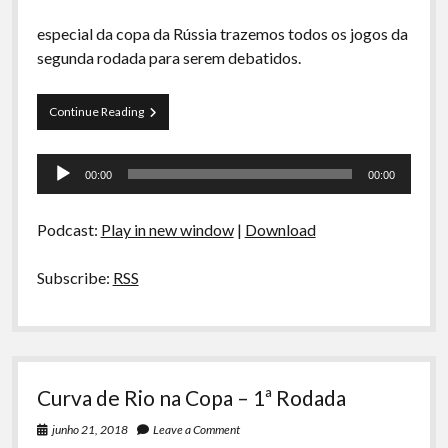
especial da copa da Rússia trazemos todos os jogos da
segunda rodada para serem debatidos.
Curva
Continue Reading
de
Rio
Tocador
na
00:00
00:00
Copa
de
–
áudio
2ª
Podcast:
Play in new window
|
Download
Rodada
Subscribe:
RSS
Curva de Rio na Copa – 1ª Rodada
junho 21, 2018
Leave a Comment