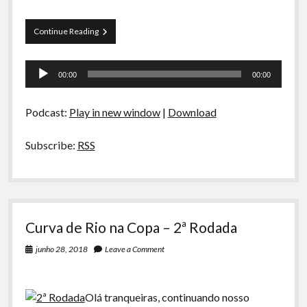
Curva
Continue Reading
de
Rio
Tocador
na
00:00
00:00
Copa
de
–
áudio
3ª
Podcast:
Play in new window
|
Download
Rodada
e
oitavas
Subscribe:
RSS
Curva de Rio na Copa – 2ª Rodada
junho 28, 2018
Leave a Comment
Olá tranqueiras, continuando nosso