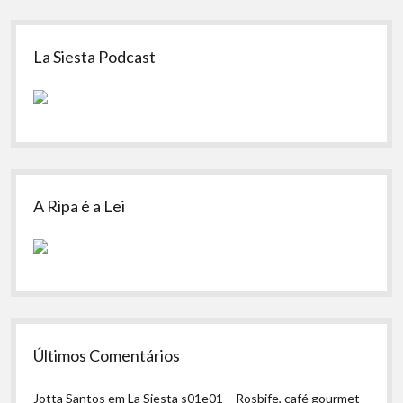
Sidebar
La Siesta Podcast
A Ripa é a Lei
Últimos Comentários
Jotta Santos
em
La Siesta s01e01 – Rosbife, café gourmet