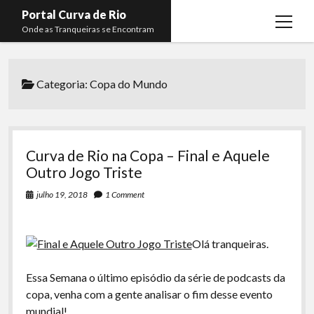
Portal Curva de Rio
open
Onde as Tranqueiras se Encontram
menu
Podcasts
open
menu
Categoria:
Copa do Mundo
Membros
Curva de Rio
open
menu
Curva Belas Artes
Almir Ribeiro
twitter
facebook
instagram
youtube
rss
email
telegram
Curva Classics
Felype Silva
Curva de Rio na Copa – Final e Aquele
Komos
Lucas Oliveira
Outro Jogo Triste
La Siesta Podcast
Kaique Xavier
julho 19, 2018
1 Comment
Boca do Lixo
Mateus Mantoan
Olá tranqueiras.
Rachão na Beira do RIo
Rafael Almeida
Arquivo CDR
Essa Semana o último episódio da série de podcasts da
copa, venha com a gente analisar o fim desse evento
Papo Tranqueira
mundial!