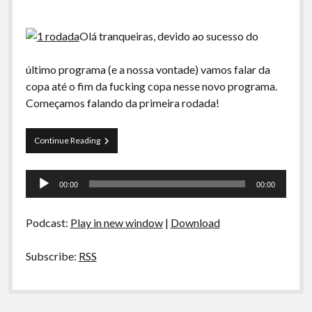
Olá tranqueiras, devido ao sucesso do
último programa (e a nossa vontade) vamos falar da
copa até o fim da fucking copa nesse novo programa.
Começamos falando da primeira rodada!
Curva
Continue Reading
de
Rio
Tocador
na
00:00
00:00
Copa
de
–
áudio
1ª
Podcast:
Play in new window
|
Download
Rodada
Subscribe:
RSS