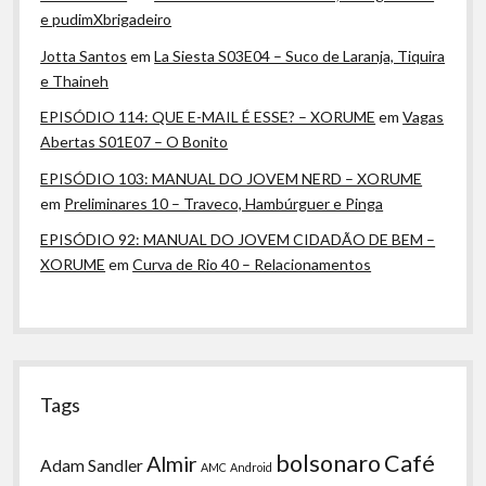
e pudimXbrigadeiro
Jotta Santos
em
La Siesta S03E04 – Suco de Laranja, Tiquira
e Thaineh
EPISÓDIO 114: QUE E-MAIL É ESSE? – XORUME
em
Vagas
Abertas S01E07 – O Bonito
EPISÓDIO 103: MANUAL DO JOVEM NERD – XORUME
em
Preliminares 10 – Traveco, Hambúrguer e Pinga
EPISÓDIO 92: MANUAL DO JOVEM CIDADÃO DE BEM –
XORUME
em
Curva de Rio 40 – Relacionamentos
Tags
bolsonaro
Café
Almir
Adam Sandler
AMC
Android