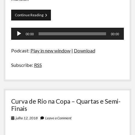
A Ripa É a Lei
Especiais
Curva
Continue Reading
de
Preliminares
Rio
Tocador
na
00:00
00:00
Copa
de
–
áudio
Final
Podcast:
Play in new window
|
Download
e
Aquele
Outro
Subscribe:
RSS
Jogo
Triste
Curva de Rio na Copa – Quartas e Semi-
Finais
julho 12, 2018
Leave a Comment