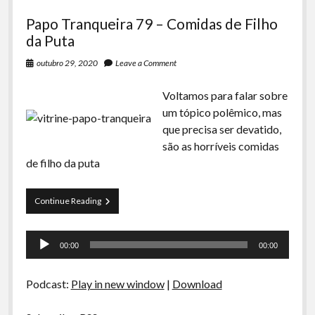
Papo Tranqueira 79 – Comidas de Filho
da Puta
outubro 29, 2020
Leave a Comment
Voltamos para falar sobre
um tópico polêmico, mas
que precisa ser devatido,
são as horríveis comidas
de filho da puta
Papo
Continue Reading
Tranqueira
79
Tocador
–
00:00
00:00
Comidas
de
de
áudio
Filho
Podcast:
Play in new window
|
Download
da
Puta