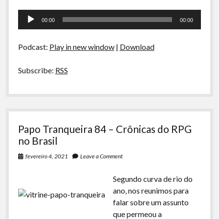
A Ripa É a Lei
85
Tocador
–
Especiais
00:00
00:00
Reality
de
Shows
áudio
Preliminares
Podcast:
Play in new window
|
Download
Subscribe:
RSS
Papo Tranqueira 84 – Crônicas do RPG
no Brasil
fevereiro 4, 2021
Leave a Comment
Segundo curva de rio do
ano, nos reunimos para
falar sobre um assunto
que permeou a