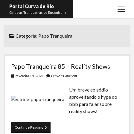
Portal Curva de Rio
open
Onde as Tranqueiras se Encontram
menu
Podcasts
open
menu
Categoria:
Papo Tranqueira
Membros
Curva de Rio
open
menu
Curva Belas Artes
Almir Ribeiro
twitter
facebook
instagram
youtube
rss
email
telegram
Curva Classics
Felype Silva
Papo Tranqueira 85 – Reality Shows
Komos
Lucas Oliveira
fevereiro 18, 2021
Leave a Comment
La Siesta Podcast
Kaique Xavier
Um breve episódio
Boca do Lixo
Mateus Mantoan
aproveitando o hype do
bbb para falar sobre
Rachão na Beira do RIo
Rafael Almeida
reality shows!
Arquivo CDR
Papo Tranqueira
Papo
Continue Reading
Tranqueira