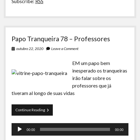
Subscribe:
RSS
Papo Tranqueira 78 – Professores
outubro 22, 2020
Leave a Comment
EM um papo bem
inesperado os tranqueiras
irão falar sobre os
professores que já
tiveram al longo de suas vidas
Papo
Continue Reading
Tranqueira
78
Tocador
–
00:00
00:00
Professores
de