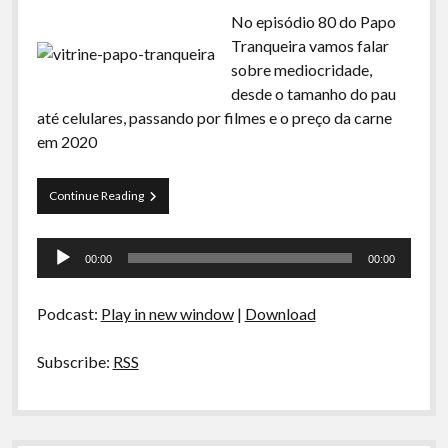
No episódio 80 do Papo
Tranqueira vamos falar
sobre mediocridade,
desde o tamanho do pau
até celulares, passando por filmes e o preço da carne
em 2020
Papo
Continue Reading
Tranqueira
80
Tocador
–
00:00
00:00
Mediocridade
de
áudio
Podcast:
Play in new window
|
Download
Subscribe:
RSS