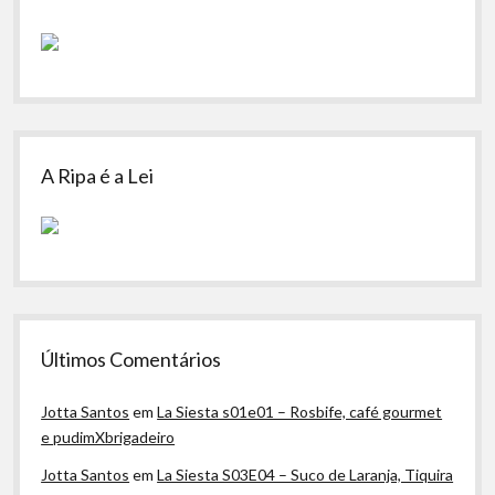
A Ripa é a Lei
Últimos Comentários
Jotta Santos
em
La Siesta s01e01 – Rosbife, café gourmet
e pudimXbrigadeiro
Jotta Santos
em
La Siesta S03E04 – Suco de Laranja, Tiquira