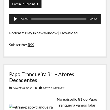
Papo
Continue Reading
Tranqueira
82
Tocador
–
00:00
00:00
Crônicas
de
do
áudio
Ensino
Podcast:
Play in new window
|
Download
Brasileiro
Subscribe:
RSS
Papo Tranqueira 81 – Atores
Decadentes
novembro 12, 2020
Leave a Comment
No episódio 81 do Papo
Tranqueira vamos falar