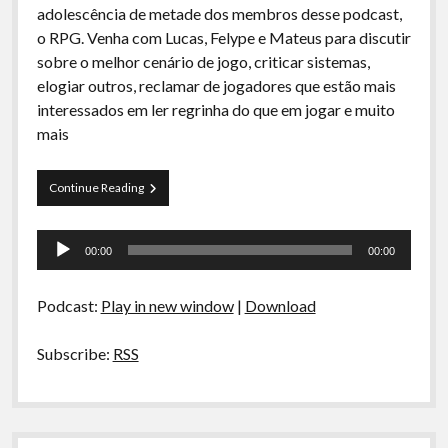
adolescência de metade dos membros desse podcast,
o RPG. Venha com Lucas, Felype e Mateus para discutir
sobre o melhor cenário de jogo, criticar sistemas,
elogiar outros, reclamar de jogadores que estão mais
interessados em ler regrinha do que em jogar e muito
mais
Papo
Continue Reading
Tranqueira
84
Tocador
–
00:00
00:00
Crônicas
de
do
áudio
RPG
Podcast:
Play in new window
|
Download
no
Brasil
Subscribe:
RSS