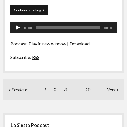
Papo
Continue Reading
Tranqueira
76
Tocador
–
00:00
00:00
Que
de
Porra
áudio
é
Podcast:
Play in new window
|
Download
um
Clássico?
Subscribe:
RSS
Paginação
Previous
1
2
3
…
10
Next
de
posts
Sidebar
La Siesta Podcast