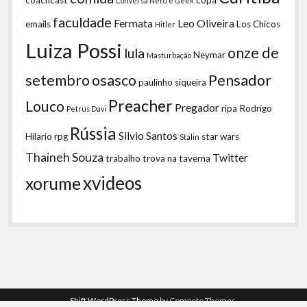
Conversa Nerd e Geek
faculdade
Fermata
Leo Oliveira
emails
Los Chicos
Hitler
Luiza Possi
onze de
lula
Neymar
Masturbação
setembro
osasco
Pensador
paulinho siqueira
Preacher
Louco
Pregador
ripa
Rodrigo
Petrus Davi
Rússia
Silvio Santos
Hilario
rpg
star wars
Stalin
Thaineh Souza
Twitter
trabalho
trova na taverna
xvideos
xorume
Shift WordPress Theme
by Compete Themes.