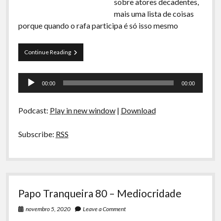
sobre atores decadentes,
mais uma lista de coisas
porque quando o rafa participa é só isso mesmo
Papo
Continue Reading
Tranqueira
81
Tocador
–
00:00
00:00
Atores
de
Decadentes
áudio
Podcast:
Play in new window
|
Download
Subscribe:
RSS
Papo Tranqueira 80 – Mediocridade
novembro 5, 2020
Leave a Comment