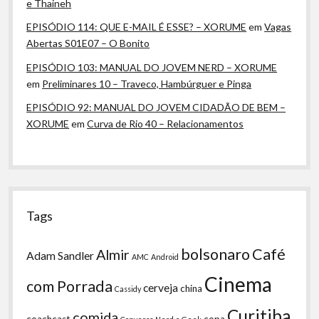
e Thaineh
EPISÓDIO 114: QUE E-MAIL É ESSE? – XORUME
em
Vagas
Abertas S01E07 – O Bonito
EPISÓDIO 103: MANUAL DO JOVEM NERD – XORUME
em
Preliminares 10 – Traveco, Hambúrguer e Pinga
EPISÓDIO 92: MANUAL DO JOVEM CIDADÃO DE BEM –
XORUME
em
Curva de Rio 40 – Relacionamentos
Tags
bolsonaro
Café
Almir
Adam Sandler
AMC
Android
Cinema
com Porrada
cerveja
china
Cassidy
Curitiba
comida
coachcast
copa