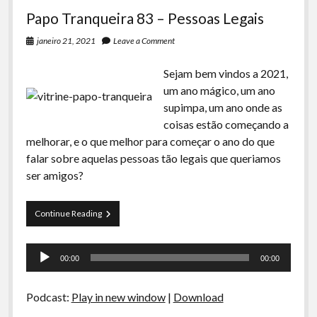
Papo Tranqueira 83 – Pessoas Legais
janeiro 21, 2021
Leave a Comment
Sejam bem vindos a 2021,
um ano mágico, um ano
supimpa, um ano onde as
coisas estão começando a
melhorar, e o que melhor para começar o ano do que
falar sobre aquelas pessoas tão legais que queriamos
ser amigos?
Papo
Continue Reading
Tranqueira
83
Tocador
–
00:00
00:00
Pessoas
de
Legais
áudio
Podcast:
Play in new window
|
Download