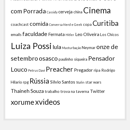
Cinema
com Porrada
cerveja
china
Cassidy
Curitiba
comida
coachcast
copa
Conversa Nerd e Geek
faculdade
Fermata
Leo Oliveira
emails
Los Chicos
Hitler
Luiza Possi
onze de
lula
Neymar
Masturbação
setembro
osasco
Pensador
paulinho siqueira
Preacher
Louco
Pregador
ripa
Rodrigo
Petrus Davi
Rússia
Silvio Santos
Hilario
rpg
star wars
Stalin
Thaineh Souza
Twitter
trabalho
trova na taverna
xvideos
xorume