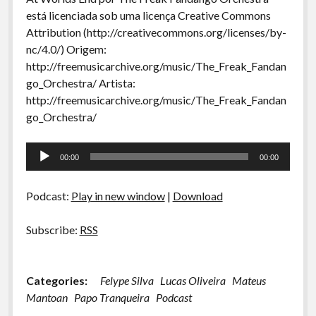
está licenciada sob uma licença Creative Commons
Attribution (http://creativecommons.org/licenses/by-
nc/4.0/) Origem:
http://freemusicarchive.org/music/The_Freak_Fandan
go_Orchestra/ Artista:
http://freemusicarchive.org/music/The_Freak_Fandan
go_Orchestra/
Tocador
00:00
00:00
de
áudio
Podcast:
Play in new window
|
Download
Subscribe:
RSS
Categories:
Felype Silva
Lucas Oliveira
Mateus
Mantoan
Papo Tranqueira
Podcast