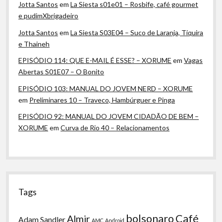
Jotta Santos
em
La Siesta s01e01 – Rosbife, café gourmet
e pudimXbrigadeiro
Jotta Santos
em
La Siesta S03E04 – Suco de Laranja, Tiquira
e Thaineh
EPISÓDIO 114: QUE E-MAIL É ESSE? – XORUME
em
Vagas
Abertas S01E07 – O Bonito
EPISÓDIO 103: MANUAL DO JOVEM NERD – XORUME
em
Preliminares 10 – Traveco, Hambúrguer e Pinga
EPISÓDIO 92: MANUAL DO JOVEM CIDADÃO DE BEM –
XORUME
em
Curva de Rio 40 – Relacionamentos
Tags
bolsonaro
Café
Almir
Adam Sandler
AMC
Android