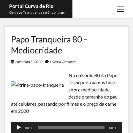
Portal Curva de Rio
open
Onde as Tranqueiras se Encontram
menu
Podcasts
open
menu
Papo Tranqueira 80 –
Membros
Curva de Rio
open
menu
Mediocridade
Curva Belas Artes
Almir Ribeiro
twitter
facebook
instagram
youtube
rss
email
telegram
Curva Classics
Felype Silva
novembro 5, 2020
Leave a Comment
Komos
Lucas Oliveira
No episódio 80 do Papo
La Siesta Podcast
Kaique Xavier
Tranqueira vamos falar
sobre mediocridade,
Boca do Lixo
Mateus Mantoan
desde o tamanho do pau
Rachão na Beira do RIo
até celulares, passando por filmes e o preço da carne
Rafael Almeida
em 2020
Arquivo CDR
Tocador
Papo Tranqueira
00:00
00:00
de