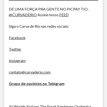
A Ripa É a Lei
áudio
DE UMA FORÇA PRA GENTE NO PICPAY TIO,
Especiais
@CURVADERIO
Assine nosso
FEED
Preliminares
Siga o Curva de Rio nas redes sociais:
Facebook
Twitter
Instagram
contato@curvaderio.com
Grupo de ouvintes no Telegram
At Worlds End por The Freak Fandango Orchestra