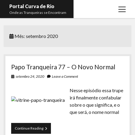
Portal Curva de Rio
open
Onde as Tranqueiras se Encontram
menu
Podcasts
open
menu
Mês:
setembro 2020
Membros
Curva de Rio
open
menu
Curva Belas Artes
Almir Ribeiro
twitter
facebook
instagram
youtube
rss
email
telegram
Curva Classics
Felype Silva
Papo Tranqueira 77 – O Novo Normal
Komos
Lucas Oliveira
setembro 24, 2020
Leave a Comment
La Siesta Podcast
Kaique Xavier
Nesse episódio essa trupe
Boca do Lixo
Mateus Mantoan
irá finalmente confabular
sobre o que significa, e o
Rachão na Beira do RIo
Rafael Almeida
que será, o nome normal
Arquivo CDR
Papo Tranqueira
Papo
Continue Reading
Tranqueira