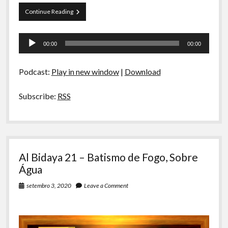
Torcedores
Continue Reading
Calma
2
Tocador
–
00:00
00:00
Um
de
pouco
áudio
da
Podcast:
Play in new window
|
Download
final
da
UCL
Subscribe:
RSS
+
Papo
de
Estádio
Al Bidaya 21 – Batismo de Fogo, Sobre
Água
setembro 3, 2020
Leave a Comment