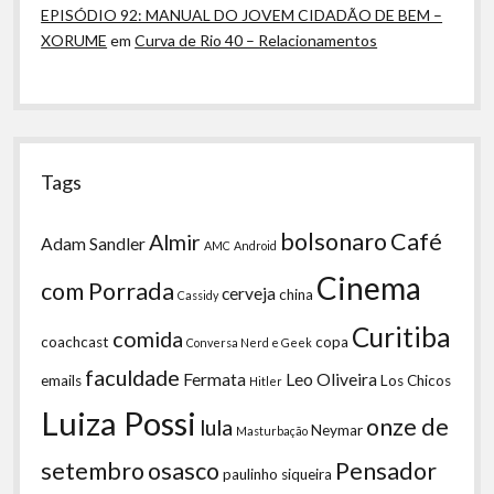
EPISÓDIO 92: MANUAL DO JOVEM CIDADÃO DE BEM –
XORUME
em
Curva de Rio 40 – Relacionamentos
Tags
bolsonaro
Café
Almir
Adam Sandler
AMC
Android
Cinema
com Porrada
cerveja
china
Cassidy
Curitiba
comida
coachcast
copa
Conversa Nerd e Geek
faculdade
Fermata
Leo Oliveira
emails
Los Chicos
Hitler
Luiza Possi
onze de
lula
Neymar
Masturbação
setembro
osasco
Pensador
paulinho siqueira