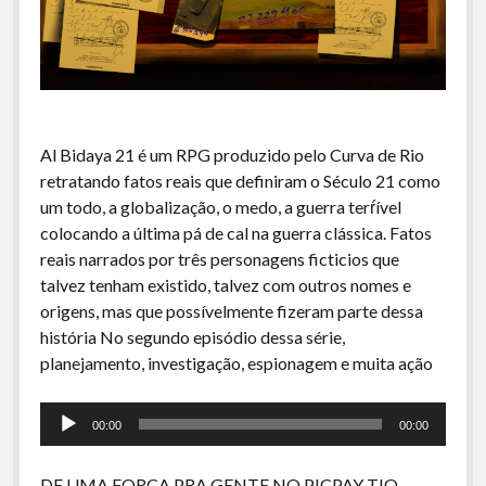
A Ripa É a Lei
Especiais
Preliminares
Al Bidaya 21 é um RPG produzido pelo Curva de Rio
retratando fatos reais que definiram o Século 21 como
um todo, a globalização, o medo, a guerra terŕível
colocando a última pá de cal na guerra clássica. Fatos
reais narrados por três personagens ficticios que
talvez tenham existido, talvez com outros nomes e
origens, mas que possívelmente fizeram parte dessa
história No segundo episódio dessa série,
planejamento, investigação, espionagem e muita ação
Tocador
00:00
00:00
de
áudio
DE UMA FORÇA PRA GENTE NO PICPAY TIO,