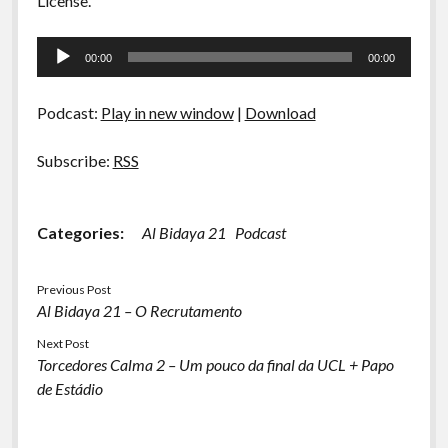
License.
Tocador
00:00
00:00
de
áudio
Podcast:
Play in new window
|
Download
Subscribe:
RSS
Categories:
Al Bidaya 21
Podcast
Previous Post
Al Bidaya 21 – O Recrutamento
Next Post
Torcedores Calma 2 – Um pouco da final da UCL + Papo
de Estádio