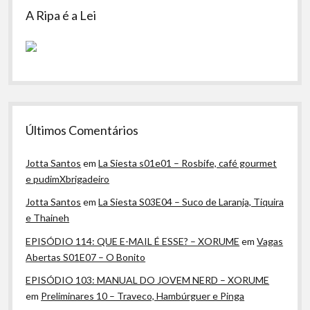
A Ripa é a Lei
Últimos Comentários
Jotta Santos
em
La Siesta s01e01 – Rosbife, café gourmet
e pudimXbrigadeiro
Jotta Santos
em
La Siesta S03E04 – Suco de Laranja, Tiquira
e Thaineh
EPISÓDIO 114: QUE E-MAIL É ESSE? – XORUME
em
Vagas
Abertas S01E07 – O Bonito
EPISÓDIO 103: MANUAL DO JOVEM NERD – XORUME
em
Preliminares 10 – Traveco, Hambúrguer e Pinga