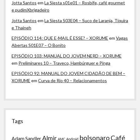
Jotta Santos
em
La Siesta s01e01 – Rosbife, café gourmet
e pudimXbrigadeiro
Jotta Santos
em
La Siesta S03E04 – Suco de Laranja, Tiquira
e Thaineh
EPISÓDIO 114: QUE E-MAIL É ESSE? – XORUME
em
Vagas
Abertas S01E07 – O Bonito
EPISÓDIO 103: MANUAL DO JOVEM NERD – XORUME
em
Preliminares 10 – Traveco, Hambúrguer e Pinga
EPISÓDIO 92: MANUAL DO JOVEM CIDADÃO DE BEM –
XORUME
em
Curva de Rio 40 – Relacionamentos
Tags
bolsonaro
Café
Almir
Adam Sandler
AMC
Android