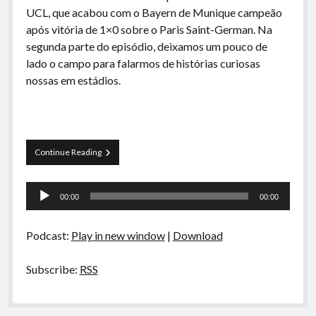
A Ripa É a Lei
UCL, que acabou com o Bayern de Munique campeão
após vitória de 1×0 sobre o Paris Saint-German. Na
Especiais
segunda parte do episódio, deixamos um pouco de
Preliminares
lado o campo para falarmos de histórias curiosas
nossas em estádios.
Torcedores
Continue Reading
Calma
2
Tocador
–
00:00
00:00
Um
de
pouco
áudio
da
Podcast:
Play in new window
|
Download
final
da
UCL
Subscribe:
RSS
+
Papo
de