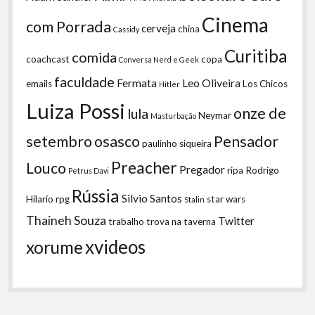
Cinema
com Porrada
cerveja
china
Cassidy
Curitiba
comida
coachcast
copa
Conversa Nerd e Geek
faculdade
Fermata
Leo Oliveira
emails
Los Chicos
Hitler
Luiza Possi
onze de
lula
Neymar
Masturbação
setembro
osasco
Pensador
paulinho siqueira
Preacher
Louco
Pregador
ripa
Rodrigo
Petrus Davi
Rússia
Silvio Santos
Hilario
rpg
star wars
Stalin
Thaineh Souza
Twitter
trabalho
trova na taverna
xvideos
xorume