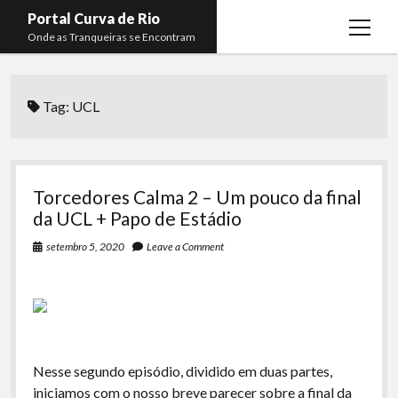
Portal Curva de Rio
open
Onde as Tranqueiras se Encontram
menu
Podcasts
open
menu
Tag:
UCL
Membros
Curva de Rio
open
menu
Curva Belas Artes
Almir Ribeiro
twitter
facebook
instagram
youtube
rss
email
telegram
Curva Classics
Felype Silva
Torcedores Calma 2 – Um pouco da final
Komos
Lucas Oliveira
da UCL + Papo de Estádio
La Siesta Podcast
Kaique Xavier
setembro 5, 2020
Leave a Comment
Boca do Lixo
Mateus Mantoan
Rachão na Beira do RIo
Rafael Almeida
Arquivo CDR
Nesse segundo episódio, dividido em duas partes,
Papo Tranqueira
iniciamos com o nosso breve parecer sobre a final da