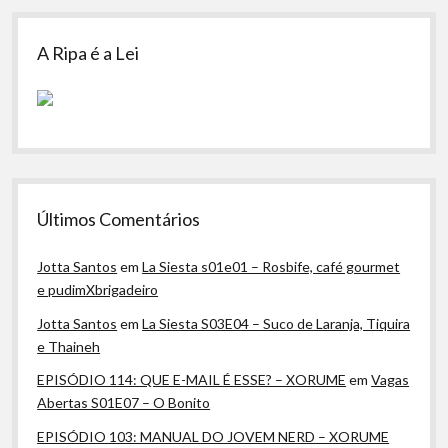
A Ripa é a Lei
Últimos Comentários
Jotta Santos
em
La Siesta s01e01 – Rosbife, café gourmet
e pudimXbrigadeiro
Jotta Santos
em
La Siesta S03E04 – Suco de Laranja, Tiquira
e Thaineh
EPISÓDIO 114: QUE E-MAIL É ESSE? – XORUME
em
Vagas
Abertas S01E07 – O Bonito
EPISÓDIO 103: MANUAL DO JOVEM NERD – XORUME