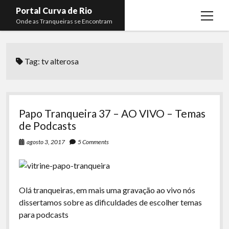
Portal Curva de Rio
open
Onde as Tranqueiras se Encontram
menu
Podcasts
open
menu
Tag:
tv alterosa
Membros
Curva de Rio
open
menu
Curva Belas Artes
Almir Ribeiro
twitter
facebook
instagram
youtube
rss
email
telegram
Curva Classics
Felype Silva
Papo Tranqueira 37 – AO VIVO – Temas
Komos
Lucas Oliveira
de Podcasts
La Siesta Podcast
Kaique Xavier
agosto 3, 2017
5 Comments
Boca do Lixo
Mateus Mantoan
Rachão na Beira do RIo
Rafael Almeida
Olá tranqueiras, em mais uma gravação ao vivo nós
Arquivo CDR
dissertamos sobre as dificuldades de escolher temas
para podcasts
Papo Tranqueira