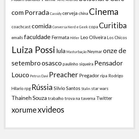
Cinema
com Porrada
cerveja
china
Cassidy
Curitiba
comida
coachcast
copa
Conversa Nerd e Geek
faculdade
Fermata
Leo Oliveira
emails
Los Chicos
Hitler
Luiza Possi
onze de
lula
Neymar
Masturbação
setembro
osasco
Pensador
paulinho siqueira
Preacher
Louco
Pregador
ripa
Rodrigo
Petrus Davi
Rússia
Silvio Santos
Hilario
rpg
star wars
Stalin
Thaineh Souza
Twitter
trabalho
trova na taverna
xvideos
xorume