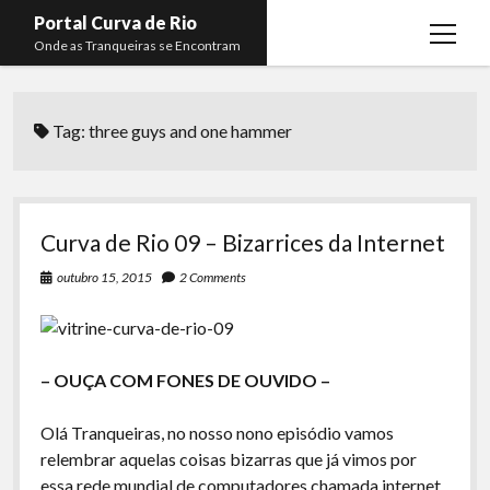
Portal Curva de Rio
open
Onde as Tranqueiras se Encontram
menu
Podcasts
open
menu
Tag:
three guys and one hammer
Membros
Curva de Rio
open
menu
Curva Belas Artes
Almir Ribeiro
twitter
facebook
instagram
youtube
rss
email
telegram
Curva Classics
Felype Silva
Curva de Rio 09 – Bizarrices da Internet
Komos
Lucas Oliveira
outubro 15, 2015
2 Comments
La Siesta Podcast
Kaique Xavier
Boca do Lixo
Mateus Mantoan
– OUÇA COM FONES DE OUVIDO –
Rachão na Beira do RIo
Rafael Almeida
Arquivo CDR
Olá Tranqueiras, no nosso nono episódio vamos
relembrar aquelas coisas bizarras que já vimos por
Papo Tranqueira
essa rede mundial de computadores chamada internet.