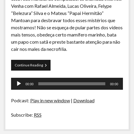
A Ripa É a Lei
Venha com Rafael Almeida, Lucas Oliveira, Felype
“Belezura” Silva e o Mateus “Papai Hermitão”
Especiais
Mantoan para desbravar todos esses mistérios que
Preliminares
mostramos! Não se esqueça de pular partes dos vídeos
mais tensos, obedeça certo mamífero marinho, bata
um papo com satã e preste bastante atenção para não
cair nos males da necrofilia.
Curva
Continue Reading
de
Rio
Tocador
09
00:00
00:00
–
de
Bizarrices
áudio
da
Podcast:
Play in new window
|
Download
Internet
Subscribe:
RSS