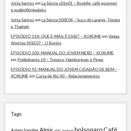
Jotta Santos
em
La Siesta s01e01 – Rosbife, café gourmet
e pudimXbrigadeiro
Jotta Santos
em
La Siesta S03E04 – Suco de Laranja, Tiquira
e Thaineh
EPISÓDIO 114: QUE E-MAIL É ESSE? – XORUME
em
Vagas
Abertas S01E07 – O Bonito
EPISÓDIO 103: MANUAL DO JOVEM NERD – XORUME
em
Preliminares 10 – Traveco, Hambúrguer e Pinga
EPISÓDIO 92: MANUAL DO JOVEM CIDADÃO DE BEM –
XORUME
em
Curva de Rio 40 – Relacionamentos
Tags
bolsonaro
Café
Almir
Adam Sandler
AMC
Android