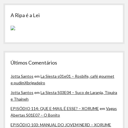
A Ripa é a Lei
Últimos Comentários
Jotta Santos
em
La Siesta s01e01 – Rosbife, café gourmet
e pudimXbrigadeiro
Jotta Santos
em
La Siesta S03E04 – Suco de Laranja, Tiquira
e Thaineh
EPISÓDIO 114: QUE E-MAIL É ESSE? – XORUME
em
Vagas
Abertas S01E07 – O Bonito
EPISÓDIO 103: MANUAL DO JOVEM NERD – XORUME