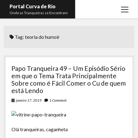
Portal Curva de Rio
open
Onde as Tranqueiras se Encontram
menu
Podcasts
open
menu
Tag:
teoria do humoir
Membros
Curva de Rio
open
menu
Curva Belas Artes
Almir Ribeiro
twitter
facebook
instagram
youtube
rss
email
telegram
Curva Classics
Felype Silva
Papo Tranqueira 49 – Um Episódio Sério
Komos
Lucas Oliveira
em que o Tema Trata Principalmente
Sobre como é Fácil Comer o Cu de quem
La Siesta Podcast
Kaique Xavier
está Lendo
Boca do Lixo
Mateus Mantoan
janeiro 17, 2019
1 Comment
Rachão na Beira do RIo
Rafael Almeida
Arquivo CDR
Olá tranqueiras, caganheta
Papo Tranqueira