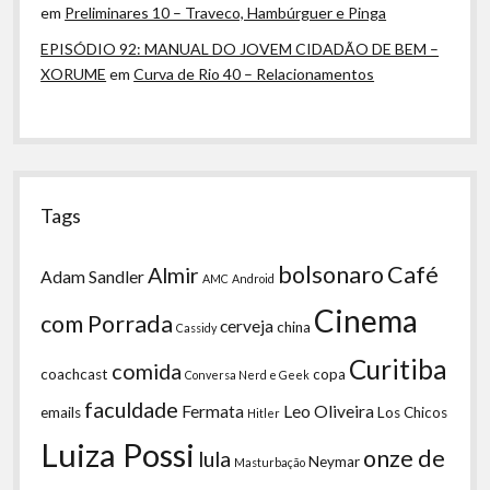
em
Preliminares 10 – Traveco, Hambúrguer e Pinga
EPISÓDIO 92: MANUAL DO JOVEM CIDADÃO DE BEM –
XORUME
em
Curva de Rio 40 – Relacionamentos
Tags
bolsonaro
Café
Almir
Adam Sandler
AMC
Android
Cinema
com Porrada
cerveja
china
Cassidy
Curitiba
comida
coachcast
copa
Conversa Nerd e Geek
faculdade
Fermata
Leo Oliveira
emails
Los Chicos
Hitler
Luiza Possi
onze de
lula
Neymar
Masturbação