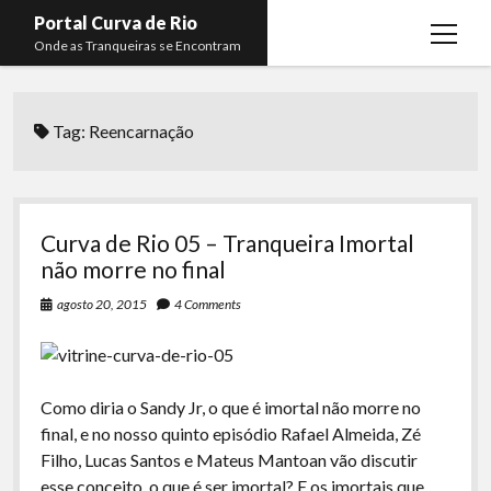
Portal Curva de Rio
open
Onde as Tranqueiras se Encontram
menu
Podcasts
open
menu
Tag:
Reencarnação
Membros
Curva de Rio
open
menu
Curva Belas Artes
Almir Ribeiro
twitter
facebook
instagram
youtube
rss
email
telegram
Curva Classics
Felype Silva
Curva de Rio 05 – Tranqueira Imortal
Komos
Lucas Oliveira
não morre no final
La Siesta Podcast
Kaique Xavier
agosto 20, 2015
4 Comments
Boca do Lixo
Mateus Mantoan
Rachão na Beira do RIo
Rafael Almeida
Como diria o Sandy Jr, o que é imortal não morre no
Arquivo CDR
final, e no nosso quinto episódio Rafael Almeida, Zé
Filho, Lucas Santos e Mateus Mantoan vão discutir
Papo Tranqueira
esse conceito, o que é ser imortal? E os imortais que