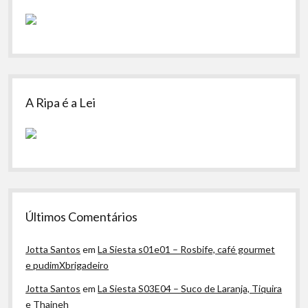
A Ripa é a Lei
Últimos Comentários
Jotta Santos
em
La Siesta s01e01 – Rosbife, café gourmet
e pudimXbrigadeiro
Jotta Santos
em
La Siesta S03E04 – Suco de Laranja, Tiquira
e Thaineh