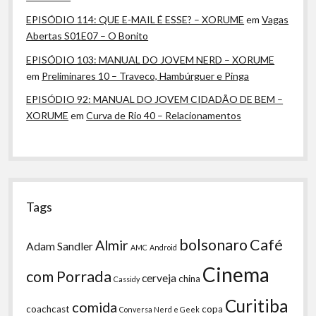
EPISÓDIO 114: QUE E-MAIL É ESSE? – XORUME
em
Vagas
Abertas S01E07 – O Bonito
EPISÓDIO 103: MANUAL DO JOVEM NERD – XORUME
em
Preliminares 10 – Traveco, Hambúrguer e Pinga
EPISÓDIO 92: MANUAL DO JOVEM CIDADÃO DE BEM –
XORUME
em
Curva de Rio 40 – Relacionamentos
Tags
bolsonaro
Café
Almir
Adam Sandler
AMC
Android
Cinema
com Porrada
cerveja
china
Cassidy
Curitiba
comida
coachcast
copa
Conversa Nerd e Geek