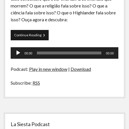
A Ripa É a Lei
morrem? O que a religião fala sobre isso? O que a
ciência fala sobre isso? O que o Highlander fala sobre
Especiais
isso? Ouça agora e descubra:
Preliminares
Curva
Continue Reading
de
Rio
Tocador
05
00:00
00:00
–
de
Tranqueira
áudio
Imortal
Podcast:
Play in new window
|
Download
não
morre
no
Subscribe:
RSS
final
Sidebar
La Siesta Podcast