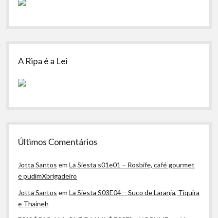
A Ripa é a Lei
Últimos Comentários
Jotta Santos
em
La Siesta s01e01 – Rosbife, café gourmet
e pudimXbrigadeiro
Jotta Santos
em
La Siesta S03E04 – Suco de Laranja, Tiquira
e Thaineh