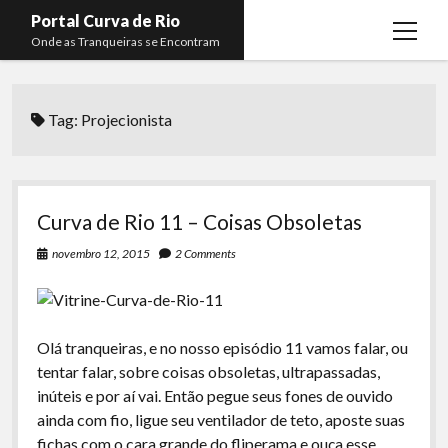
Portal Curva de Rio
open
Onde as Tranqueiras se Encontram
menu
Podcasts
open
menu
Tag:
Projecionista
Membros
Curva de Rio
open
menu
Curva Belas Artes
Almir Ribeiro
twitter
facebook
instagram
youtube
rss
email
telegram
Curva Classics
Felype Silva
Curva de Rio 11 – Coisas Obsoletas
Komos
Lucas Oliveira
novembro 12, 2015
2 Comments
La Siesta Podcast
Kaique Xavier
Boca do Lixo
Mateus Mantoan
Olá tranqueiras, e no nosso episódio 11 vamos falar, ou
Rachão na Beira do RIo
Rafael Almeida
tentar falar, sobre coisas obsoletas, ultrapassadas,
Arquivo CDR
inúteis e por aí vai. Então pegue seus fones de ouvido
ainda com fio, ligue seu ventilador de teto, aposte suas
Papo Tranqueira
fichas com o cara grande do fliperama e ouça esse