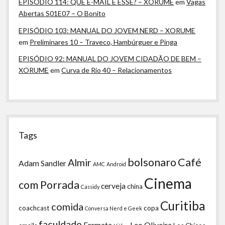
EPISÓDIO 114: QUE E-MAIL É ESSE? – XORUME
em
Vagas
Abertas S01E07 – O Bonito
EPISÓDIO 103: MANUAL DO JOVEM NERD – XORUME
em
Preliminares 10 – Traveco, Hambúrguer e Pinga
EPISÓDIO 92: MANUAL DO JOVEM CIDADÃO DE BEM –
XORUME
em
Curva de Rio 40 – Relacionamentos
Tags
bolsonaro
Café
Almir
Adam Sandler
AMC
Android
Cinema
com Porrada
cerveja
china
Cassidy
Curitiba
comida
coachcast
copa
Conversa Nerd e Geek
faculdade
Fermata
Leo Oliveira