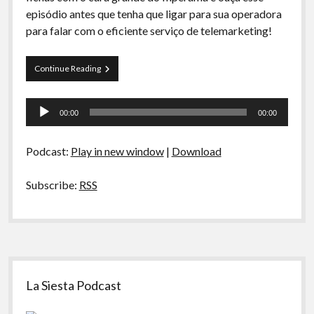
A Ripa É a Lei
episódio antes que tenha que ligar para sua operadora
para falar com o eficiente serviço de telemarketing!
Especiais
Preliminares
Curva
Continue Reading
de
Rio
Tocador
11
00:00
00:00
–
de
Coisas
áudio
Obsoletas
Podcast:
Play in new window
|
Download
Subscribe:
RSS
Sidebar
La Siesta Podcast