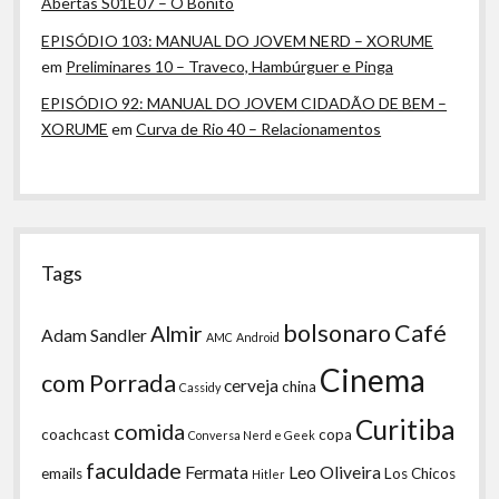
Abertas S01E07 – O Bonito
EPISÓDIO 103: MANUAL DO JOVEM NERD – XORUME
em
Preliminares 10 – Traveco, Hambúrguer e Pinga
EPISÓDIO 92: MANUAL DO JOVEM CIDADÃO DE BEM –
XORUME
em
Curva de Rio 40 – Relacionamentos
Tags
bolsonaro
Café
Almir
Adam Sandler
AMC
Android
Cinema
com Porrada
cerveja
china
Cassidy
Curitiba
comida
coachcast
copa
Conversa Nerd e Geek
faculdade
Fermata
Leo Oliveira
emails
Los Chicos
Hitler