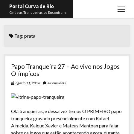
Portal Curva de Rio
open
Onde as Tranqueiras se Encontram
menu
Podcasts
open
menu
Tag:
prata
Membros
Curva de Rio
open
menu
Curva Belas Artes
Almir Ribeiro
twitter
facebook
instagram
youtube
rss
email
telegram
Curva Classics
Felype Silva
Papo Tranqueira 27 – Ao vivo nos Jogos
Komos
Lucas Oliveira
Olímpicos
La Siesta Podcast
Kaique Xavier
agosto 11, 2016
4 Comments
Boca do Lixo
Mateus Mantoan
Rachão na Beira do RIo
Rafael Almeida
Olá tranqueiras, e dessa vez temos O PRIMEIRO papo
Arquivo CDR
tranqueira gravado presencialmente com Rafael
Almeida, Kaique Xavier e Mateus Mantoan para falar
Papo Tranqueira
sobre os jogos que estão acontecendo agora, durante