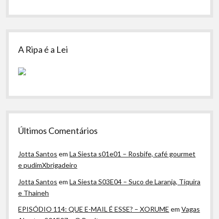
A Ripa é a Lei
Últimos Comentários
Jotta Santos
em
La Siesta s01e01 – Rosbife, café gourmet
e pudimXbrigadeiro
Jotta Santos
em
La Siesta S03E04 – Suco de Laranja, Tiquira
e Thaineh
EPISÓDIO 114: QUE E-MAIL É ESSE? – XORUME
em
Vagas