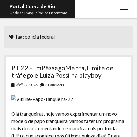
Portal Curva de Rio
open
Onde as Tranqueiras se Encontram
menu
Podcasts
open
menu
Tag:
policia federal
Membros
Curva de Rio
open
menu
Curva Belas Artes
Almir Ribeiro
twitter
facebook
instagram
youtube
rss
email
telegram
Curva Classics
Felype Silva
PT 22 – ImPêssegoMenta, Limite de
Komos
Lucas Oliveira
tráfego e Luiza Possi na playboy
La Siesta Podcast
Kaique Xavier
abril 21, 2016
3 Comments
Boca do Lixo
Mateus Mantoan
Rachão na Beira do RIo
Rafael Almeida
Olá tranqueiras, hoje vamos experimentar um novo
Arquivo CDR
modelo de papo tranqueira, vamos fazer um programa
mais denso comentando de maneira mais profunda
Papo Tranqueira
(UI!) o que aconteceu nos últimos quinze dias! E para