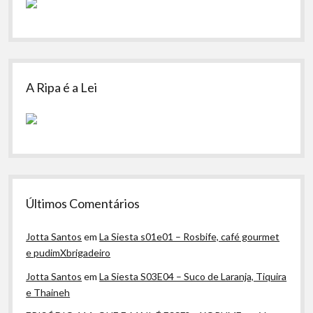
A Ripa é a Lei
Últimos Comentários
Jotta Santos
em
La Siesta s01e01 – Rosbife, café gourmet
e pudimXbrigadeiro
Jotta Santos
em
La Siesta S03E04 – Suco de Laranja, Tiquira
e Thaineh