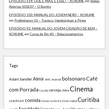
EPISÓDIO 114: QUE E-MAIL É ESSE? – XORUME
em
Vagas
Abertas S01E07 – O Bonito
EPISÓDIO 103: MANUAL DO JOVEM NERD – XORUME
em
Preliminares 10 – Traveco, Hambúrguer e Pinga
EPISÓDIO 92: MANUAL DO JOVEM CIDADÃO DE BEM –
XORUME
em
Curva de Rio 40 – Relacionamentos
Tags
bolsonaro
Café
Almir
Adam Sandler
AMC
Android
Cinema
com Porrada
cerveja
china
Cassidy
Curitiba
comida
coachcast
copa
Conversa Nerd e Geek
faculdade
Fermata
Leo Oliveira