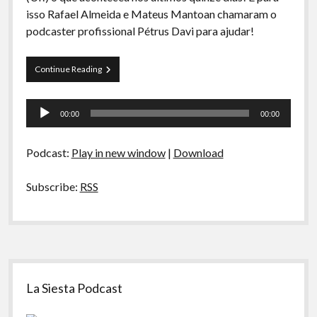
A Ripa É a Lei
isso Rafael Almeida e Mateus Mantoan chamaram o
podcaster profissional Pétrus Davi para ajudar!
Especiais
Preliminares
PT
Continue Reading
22
–
Tocador
ImPêssegoMenta,
00:00
00:00
Limite
de
de
áudio
tráfego
Podcast:
Play in new window
|
Download
e
Luiza
Possi
Subscribe:
RSS
na
playboy
Sidebar
La Siesta Podcast