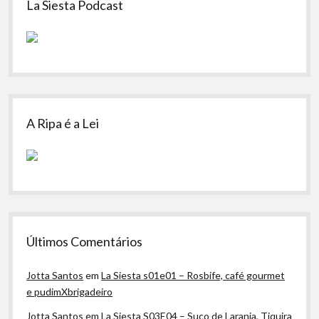
La Siesta Podcast
A Ripa é a Lei
Últimos Comentários
Jotta Santos
em
La Siesta s01e01 – Rosbife, café gourmet
e pudimXbrigadeiro
Jotta Santos
em
La Siesta S03E04 – Suco de Laranja, Tiquira