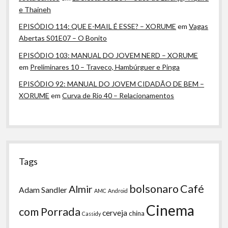
e Thaineh
EPISÓDIO 114: QUE E-MAIL É ESSE? – XORUME
em
Vagas
Abertas S01E07 – O Bonito
EPISÓDIO 103: MANUAL DO JOVEM NERD – XORUME
em
Preliminares 10 – Traveco, Hambúrguer e Pinga
EPISÓDIO 92: MANUAL DO JOVEM CIDADÃO DE BEM –
XORUME
em
Curva de Rio 40 – Relacionamentos
Tags
bolsonaro
Café
Almir
Adam Sandler
AMC
Android
Cinema
com Porrada
cerveja
china
Cassidy