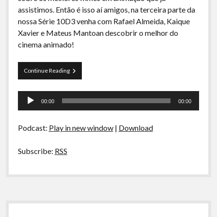
A Ripa É a Lei
assistimos. Então é isso aí amigos, na terceira parte da
nossa Série 10D3 venha com Rafael Almeida, Kaique
Especiais
Xavier e Mateus Mantoan descobrir o melhor do
Preliminares
cinema animado!
Curva
Continue Reading
de
Rio
Tocador
22
00:00
00:00
–
de
(10D3)
áudio
–
Podcast:
Play in new window
|
Download
Melhores
Animações
Subscribe:
RSS
Sidebar