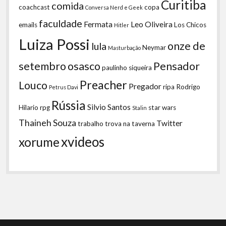
Curitiba
comida
coachcast
copa
Conversa Nerd e Geek
faculdade
Fermata
Leo Oliveira
emails
Los Chicos
Hitler
Luiza Possi
onze de
lula
Neymar
Masturbação
setembro
osasco
Pensador
paulinho siqueira
Preacher
Louco
Pregador
ripa
Rodrigo
Petrus Davi
Rússia
Silvio Santos
Hilario
rpg
star wars
Stalin
Thaineh Souza
Twitter
trabalho
trova na taverna
xvideos
xorume