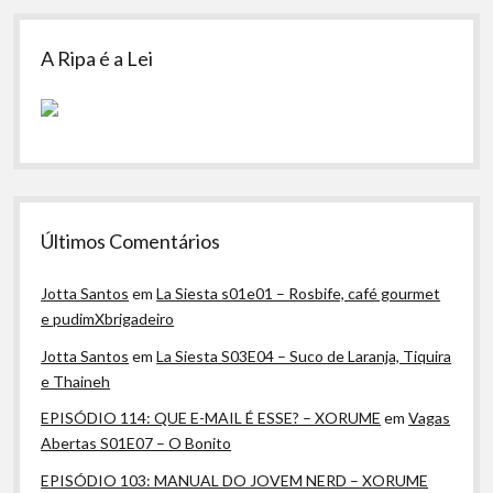
A Ripa é a Lei
Últimos Comentários
Jotta Santos
em
La Siesta s01e01 – Rosbife, café gourmet
e pudimXbrigadeiro
Jotta Santos
em
La Siesta S03E04 – Suco de Laranja, Tiquira
e Thaineh
EPISÓDIO 114: QUE E-MAIL É ESSE? – XORUME
em
Vagas
Abertas S01E07 – O Bonito
EPISÓDIO 103: MANUAL DO JOVEM NERD – XORUME