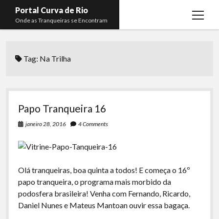
Portal Curva de Rio
open
Onde as Tranqueiras se Encontram
menu
Podcasts
open
menu
Tag:
Na Trilha
Membros
Curva de Rio
open
menu
Curva Belas Artes
Almir Ribeiro
twitter
facebook
instagram
youtube
rss
email
telegram
Curva Classics
Felype Silva
Papo Tranqueira 16
Komos
Lucas Oliveira
janeiro 28, 2016
4 Comments
La Siesta Podcast
Kaique Xavier
Boca do Lixo
Mateus Mantoan
Olá tranqueiras, boa quinta a todos! E começa o 16º
Rachão na Beira do RIo
Rafael Almeida
papo tranqueira, o programa mais morbido da
Arquivo CDR
podosfera brasileira! Venha com Fernando, Ricardo,
Daniel Nunes e Mateus Mantoan ouvir essa bagaça.
Papo Tranqueira