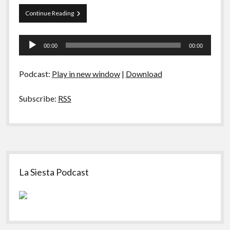
A Ripa É a Lei
Papo
Continue Reading
Especiais
Tranqueira
16
Tocador
Preliminares
00:00
00:00
de
áudio
Podcast:
Play in new window
|
Download
Subscribe:
RSS
Sidebar
La Siesta Podcast