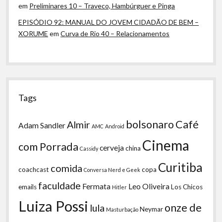
em
Preliminares 10 – Traveco, Hambúrguer e Pinga
EPISÓDIO 92: MANUAL DO JOVEM CIDADÃO DE BEM –
XORUME
em
Curva de Rio 40 – Relacionamentos
Tags
bolsonaro
Café
Almir
Adam Sandler
AMC
Android
Cinema
com Porrada
cerveja
china
Cassidy
Curitiba
comida
coachcast
copa
Conversa Nerd e Geek
faculdade
Fermata
Leo Oliveira
emails
Los Chicos
Hitler
Luiza Possi
onze de
lula
Neymar
Masturbação