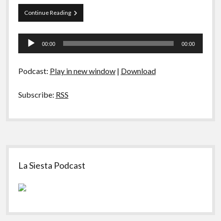
A Ripa É a Lei
Papo
Continue Reading
Especiais
Tranqueira
16
Tocador
Preliminares
00:00
00:00
de
áudio
Podcast:
Play in new window
|
Download
Subscribe:
RSS
Sidebar
La Siesta Podcast