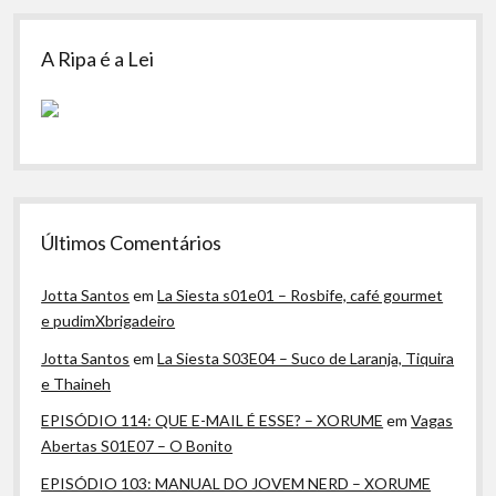
A Ripa é a Lei
Últimos Comentários
Jotta Santos
em
La Siesta s01e01 – Rosbife, café gourmet
e pudimXbrigadeiro
Jotta Santos
em
La Siesta S03E04 – Suco de Laranja, Tiquira
e Thaineh
EPISÓDIO 114: QUE E-MAIL É ESSE? – XORUME
em
Vagas
Abertas S01E07 – O Bonito
EPISÓDIO 103: MANUAL DO JOVEM NERD – XORUME