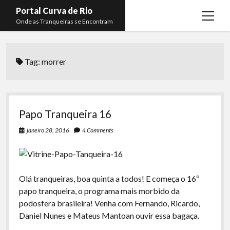
Portal Curva de Rio
open
Onde as Tranqueiras se Encontram
menu
Podcasts
open
menu
Tag:
morrer
Membros
Curva de Rio
open
menu
Curva Belas Artes
Almir Ribeiro
twitter
facebook
instagram
youtube
rss
email
telegram
Curva Classics
Felype Silva
Papo Tranqueira 16
Komos
Lucas Oliveira
janeiro 28, 2016
4 Comments
La Siesta Podcast
Kaique Xavier
Boca do Lixo
Mateus Mantoan
Olá tranqueiras, boa quinta a todos! E começa o 16º
Rachão na Beira do RIo
Rafael Almeida
papo tranqueira, o programa mais morbido da
Arquivo CDR
podosfera brasileira! Venha com Fernando, Ricardo,
Daniel Nunes e Mateus Mantoan ouvir essa bagaça.
Papo Tranqueira