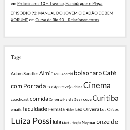
em
Preliminares 10 – Traveco, Hambúrguer e Pinga
EPISÓDIO 92: MANUAL DO JOVEM CIDADÃO DE BEM –
XORUME
em
Curva de Rio 40 – Relacionamentos
Tags
bolsonaro
Café
Almir
Adam Sandler
AMC
Android
Cinema
com Porrada
cerveja
china
Cassidy
Curitiba
comida
coachcast
copa
Conversa Nerd e Geek
faculdade
Fermata
Leo Oliveira
emails
Los Chicos
Hitler
Luiza Possi
onze de
lula
Neymar
Masturbação