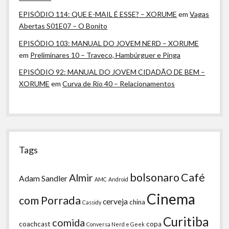
EPISÓDIO 114: QUE E-MAIL É ESSE? – XORUME
em
Vagas
Abertas S01E07 – O Bonito
EPISÓDIO 103: MANUAL DO JOVEM NERD – XORUME
em
Preliminares 10 – Traveco, Hambúrguer e Pinga
EPISÓDIO 92: MANUAL DO JOVEM CIDADÃO DE BEM –
XORUME
em
Curva de Rio 40 – Relacionamentos
Tags
bolsonaro
Café
Almir
Adam Sandler
AMC
Android
Cinema
com Porrada
cerveja
china
Cassidy
Curitiba
comida
coachcast
copa
Conversa Nerd e Geek