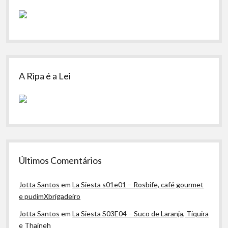
A Ripa é a Lei
Últimos Comentários
Jotta Santos
em
La Siesta s01e01 – Rosbife, café gourmet
e pudimXbrigadeiro
Jotta Santos
em
La Siesta S03E04 – Suco de Laranja, Tiquira
e Thaineh