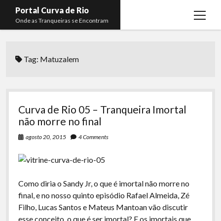
Portal Curva de Rio
open
Onde as Tranqueiras se Encontram
menu
Podcasts
open
menu
Tag:
Matuzalem
Membros
Curva de Rio
open
menu
Curva Belas Artes
Almir Ribeiro
twitter
facebook
instagram
youtube
rss
email
telegram
Curva Classics
Felype Silva
Curva de Rio 05 – Tranqueira Imortal
Komos
Lucas Oliveira
não morre no final
La Siesta Podcast
Kaique Xavier
agosto 20, 2015
4 Comments
Boca do Lixo
Mateus Mantoan
Rachão na Beira do RIo
Rafael Almeida
Como diria o Sandy Jr, o que é imortal não morre no
Arquivo CDR
final, e no nosso quinto episódio Rafael Almeida, Zé
Filho, Lucas Santos e Mateus Mantoan vão discutir
Papo Tranqueira
esse conceito, o que é ser imortal? E os imortais que