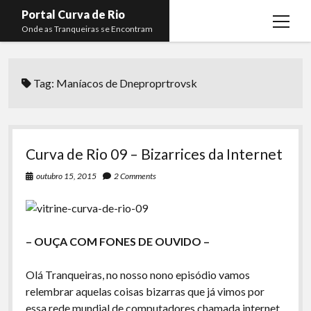
Portal Curva de Rio
open
Onde as Tranqueiras se Encontram
menu
Podcasts
open
menu
Tag:
Maníacos de Dneproprtrovsk
Membros
Curva de Rio
open
menu
Curva Belas Artes
Almir Ribeiro
twitter
facebook
instagram
youtube
rss
email
telegram
Curva Classics
Felype Silva
Curva de Rio 09 – Bizarrices da Internet
Komos
Lucas Oliveira
outubro 15, 2015
2 Comments
La Siesta Podcast
Kaique Xavier
Boca do Lixo
Mateus Mantoan
– OUÇA COM FONES DE OUVIDO –
Rachão na Beira do RIo
Rafael Almeida
Arquivo CDR
Olá Tranqueiras, no nosso nono episódio vamos
relembrar aquelas coisas bizarras que já vimos por
Papo Tranqueira
essa rede mundial de computadores chamada internet.