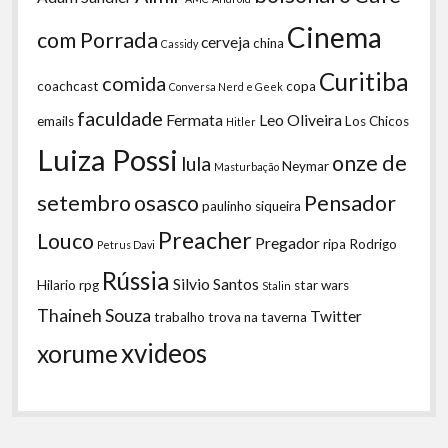
Cinema
com Porrada
cerveja
china
Cassidy
Curitiba
comida
coachcast
copa
Conversa Nerd e Geek
faculdade
Fermata
Leo Oliveira
emails
Los Chicos
Hitler
Luiza Possi
onze de
lula
Neymar
Masturbação
setembro
osasco
Pensador
paulinho siqueira
Preacher
Louco
Pregador
ripa
Rodrigo
Petrus Davi
Rússia
Silvio Santos
Hilario
rpg
star wars
Stalin
Thaineh Souza
Twitter
trabalho
trova na taverna
xvideos
xorume