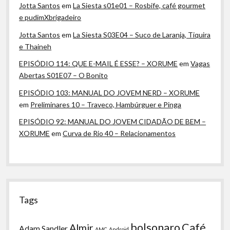
Jotta Santos
em
La Siesta s01e01 – Rosbife, café gourmet
e pudimXbrigadeiro
Jotta Santos
em
La Siesta S03E04 – Suco de Laranja, Tiquira
e Thaineh
EPISÓDIO 114: QUE E-MAIL É ESSE? – XORUME
em
Vagas
Abertas S01E07 – O Bonito
EPISÓDIO 103: MANUAL DO JOVEM NERD – XORUME
em
Preliminares 10 – Traveco, Hambúrguer e Pinga
EPISÓDIO 92: MANUAL DO JOVEM CIDADÃO DE BEM –
XORUME
em
Curva de Rio 40 – Relacionamentos
Tags
bolsonaro
Café
Almir
Adam Sandler
AMC
Android