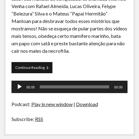
A Ripa É a Lei
Venha com Rafael Almeida, Lucas Oliveira, Felype
“Belezura” Silva e o Mateus “Papai Hermitão”
Especiais
Mantoan para desbravar todos esses mistérios que
Preliminares
mostramos! Não se esqueça de pular partes dos vídeos
mais tensos, obedeça certo mamífero marinho, bata
um papo com satã e preste bastante atenção para não
cair nos males da necrofilia.
Curva
Continue Reading
de
Rio
Tocador
09
00:00
00:00
–
de
Bizarrices
áudio
da
Podcast:
Play in new window
|
Download
Internet
Subscribe:
RSS