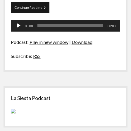
A Ripa É a Lei
Papo
Continue Reading
Especiais
Tranqueira
16
Tocador
Preliminares
00:00
00:00
de
áudio
Podcast:
Play in new window
|
Download
Subscribe:
RSS
Sidebar
La Siesta Podcast