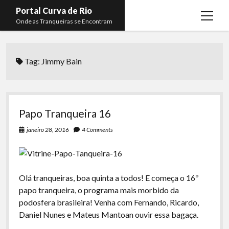
Portal Curva de Rio
open
Onde as Tranqueiras se Encontram
menu
Podcasts
open
menu
Tag:
Jimmy Bain
Membros
Curva de Rio
open
menu
Curva Belas Artes
Almir Ribeiro
twitter
facebook
instagram
youtube
rss
email
telegram
Curva Classics
Felype Silva
Papo Tranqueira 16
Komos
Lucas Oliveira
janeiro 28, 2016
4 Comments
La Siesta Podcast
Kaique Xavier
Boca do Lixo
Mateus Mantoan
Olá tranqueiras, boa quinta a todos! E começa o 16º
Rachão na Beira do RIo
Rafael Almeida
papo tranqueira, o programa mais morbido da
Arquivo CDR
podosfera brasileira! Venha com Fernando, Ricardo,
Daniel Nunes e Mateus Mantoan ouvir essa bagaça.
Papo Tranqueira