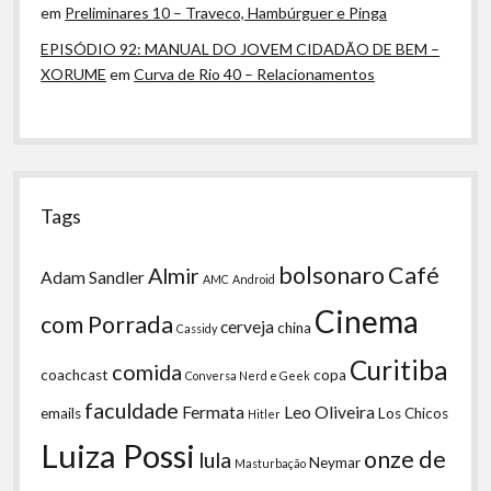
em
Preliminares 10 – Traveco, Hambúrguer e Pinga
EPISÓDIO 92: MANUAL DO JOVEM CIDADÃO DE BEM –
XORUME
em
Curva de Rio 40 – Relacionamentos
Tags
bolsonaro
Café
Almir
Adam Sandler
AMC
Android
Cinema
com Porrada
cerveja
china
Cassidy
Curitiba
comida
coachcast
copa
Conversa Nerd e Geek
faculdade
Fermata
Leo Oliveira
emails
Los Chicos
Hitler
Luiza Possi
onze de
lula
Neymar
Masturbação