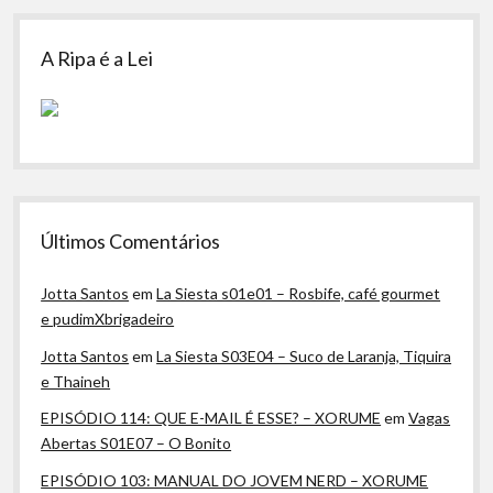
A Ripa é a Lei
Últimos Comentários
Jotta Santos
em
La Siesta s01e01 – Rosbife, café gourmet
e pudimXbrigadeiro
Jotta Santos
em
La Siesta S03E04 – Suco de Laranja, Tiquira
e Thaineh
EPISÓDIO 114: QUE E-MAIL É ESSE? – XORUME
em
Vagas
Abertas S01E07 – O Bonito
EPISÓDIO 103: MANUAL DO JOVEM NERD – XORUME