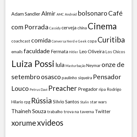
bolsonaro
Café
Almir
Adam Sandler
AMC
Android
Cinema
com Porrada
cerveja
china
Cassidy
Curitiba
comida
coachcast
copa
Conversa Nerd e Geek
faculdade
Fermata
Leo Oliveira
emails
Los Chicos
Hitler
Luiza Possi
onze de
lula
Neymar
Masturbação
setembro
osasco
Pensador
paulinho siqueira
Preacher
Louco
Pregador
ripa
Rodrigo
Petrus Davi
Rússia
Silvio Santos
Hilario
rpg
star wars
Stalin
Thaineh Souza
Twitter
trabalho
trova na taverna
xvideos
xorume