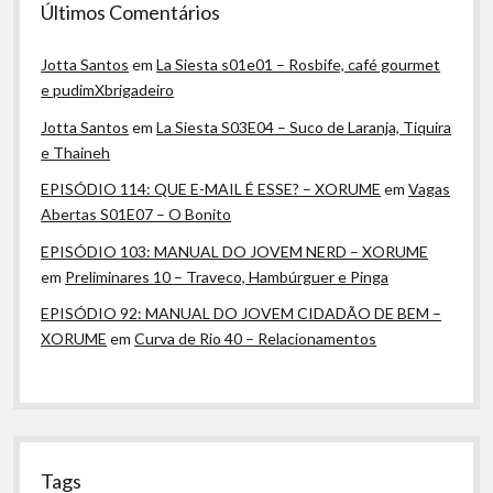
Últimos Comentários
Jotta Santos
em
La Siesta s01e01 – Rosbife, café gourmet
e pudimXbrigadeiro
Jotta Santos
em
La Siesta S03E04 – Suco de Laranja, Tiquira
e Thaineh
EPISÓDIO 114: QUE E-MAIL É ESSE? – XORUME
em
Vagas
Abertas S01E07 – O Bonito
EPISÓDIO 103: MANUAL DO JOVEM NERD – XORUME
em
Preliminares 10 – Traveco, Hambúrguer e Pinga
EPISÓDIO 92: MANUAL DO JOVEM CIDADÃO DE BEM –
XORUME
em
Curva de Rio 40 – Relacionamentos
Tags