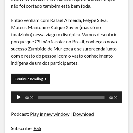
A Ripa É a Lei
não foi cortado também está bem foda.
Especiais
Então venham com Rafael Almeida, Felype Silva,
Preliminares
Mateus Mantoan e Kaique Xavier (mas só no
finalzinho) nessa viagem distópica. Vamos descobrir
porque que CSI não ia rolar no Brasil, conheça o novo
sucesso Zumbido de Muriçoca e se surpreenda junto
com o resto do pessoal com o vasto conhecimento
indígena de um dos participantes.
Curva
Continue Reading
de
Rio
Tocador
16
00:00
00:00
–
de
Distopias
áudio
Tranqueiras
Podcast:
Play in new window
|
Download
Subscribe:
RSS