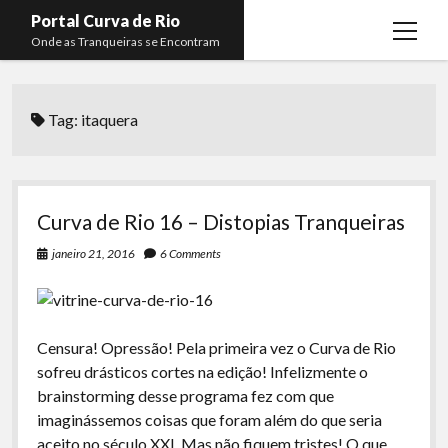
Portal Curva de Rio
open
Onde as Tranqueiras se Encontram
menu
Podcasts
open
menu
Tag:
itaquera
Membros
Curva de Rio
open
menu
Curva Belas Artes
Almir Ribeiro
twitter
facebook
instagram
youtube
rss
email
telegram
Curva Classics
Felype Silva
Curva de Rio 16 – Distopias Tranqueiras
Komos
Lucas Oliveira
janeiro 21, 2016
6 Comments
La Siesta Podcast
Kaique Xavier
Boca do Lixo
Mateus Mantoan
Censura! Opressão! Pela primeira vez o Curva de Rio
Rachão na Beira do RIo
Rafael Almeida
sofreu drásticos cortes na edição! Infelizmente o
Arquivo CDR
brainstorming desse programa fez com que
imaginássemos coisas que foram além do que seria
Papo Tranqueira
aceito no século XXI. Mas não fiquem tristes! O que