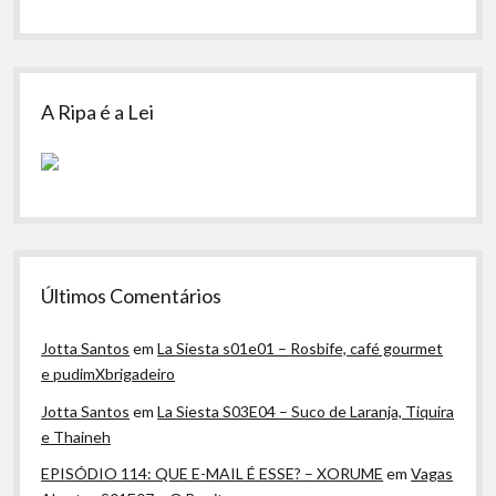
A Ripa é a Lei
Últimos Comentários
Jotta Santos
em
La Siesta s01e01 – Rosbife, café gourmet
e pudimXbrigadeiro
Jotta Santos
em
La Siesta S03E04 – Suco de Laranja, Tiquira
e Thaineh
EPISÓDIO 114: QUE E-MAIL É ESSE? – XORUME
em
Vagas