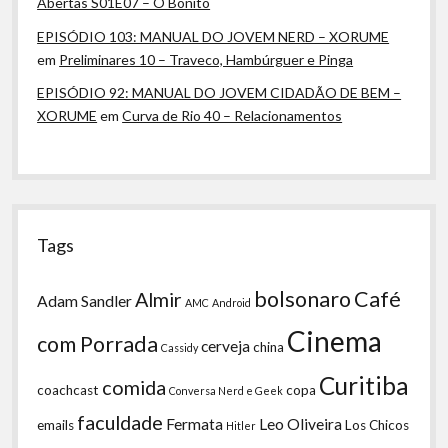
Abertas S01E07 – O Bonito
EPISÓDIO 103: MANUAL DO JOVEM NERD – XORUME
em
Preliminares 10 – Traveco, Hambúrguer e Pinga
EPISÓDIO 92: MANUAL DO JOVEM CIDADÃO DE BEM –
XORUME
em
Curva de Rio 40 – Relacionamentos
Tags
bolsonaro
Café
Almir
Adam Sandler
AMC
Android
Cinema
com Porrada
cerveja
china
Cassidy
Curitiba
comida
coachcast
copa
Conversa Nerd e Geek
faculdade
Fermata
Leo Oliveira
emails
Los Chicos
Hitler