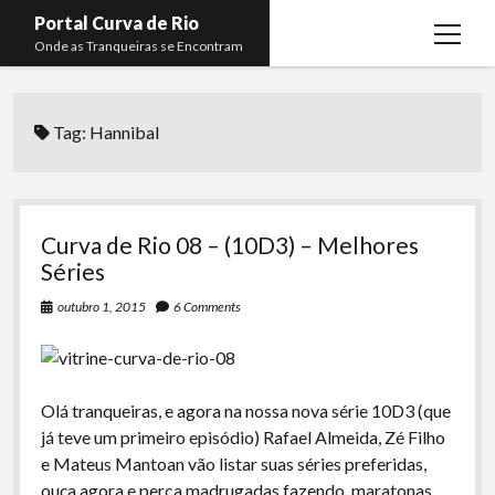
Portal Curva de Rio
open
Onde as Tranqueiras se Encontram
menu
Podcasts
open
menu
Tag:
Hannibal
Membros
Curva de Rio
open
menu
Curva Belas Artes
Almir Ribeiro
twitter
facebook
instagram
youtube
rss
email
telegram
Curva Classics
Felype Silva
Curva de Rio 08 – (10D3) – Melhores
Komos
Lucas Oliveira
Séries
La Siesta Podcast
Kaique Xavier
outubro 1, 2015
6 Comments
Boca do Lixo
Mateus Mantoan
Rachão na Beira do RIo
Rafael Almeida
Olá tranqueiras, e agora na nossa nova série 10D3 (que
Arquivo CDR
já teve um primeiro episódio) Rafael Almeida, Zé Filho
e Mateus Mantoan vão listar suas séries preferidas,
Papo Tranqueira
ouça agora e perca madrugadas fazendo maratonas