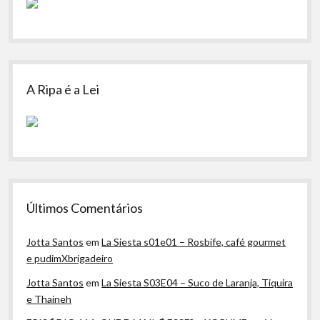
A Ripa é a Lei
Últimos Comentários
Jotta Santos
em
La Siesta s01e01 – Rosbife, café gourmet
e pudimXbrigadeiro
Jotta Santos
em
La Siesta S03E04 – Suco de Laranja, Tiquira
e Thaineh