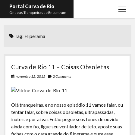
Portal Curva de Rio
open
Onde as Tranqueiras se Encontram
menu
Podcasts
open
menu
Tag:
Fliperama
Membros
Curva de Rio
open
menu
Curva Belas Artes
Almir Ribeiro
twitter
facebook
instagram
youtube
rss
email
telegram
Curva Classics
Felype Silva
Curva de Rio 11 – Coisas Obsoletas
Komos
Lucas Oliveira
novembro 12, 2015
2 Comments
La Siesta Podcast
Kaique Xavier
Boca do Lixo
Mateus Mantoan
Olá tranqueiras, e no nosso episódio 11 vamos falar, ou
Rachão na Beira do RIo
Rafael Almeida
tentar falar, sobre coisas obsoletas, ultrapassadas,
Arquivo CDR
inúteis e por aí vai. Então pegue seus fones de ouvido
ainda com fio, ligue seu ventilador de teto, aposte suas
Papo Tranqueira
fichas com o cara grande do fliperama e ouça esse