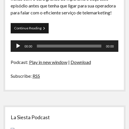
A Ripa É a Lei
episódio antes que tenha que ligar para sua operadora
para falar com o eficiente serviço de telemarketing!
Especiais
Preliminares
Curva
Continue Reading
de
Rio
Tocador
11
00:00
00:00
–
de
Coisas
áudio
Obsoletas
Podcast:
Play in new window
|
Download
Subscribe:
RSS
Sidebar
La Siesta Podcast