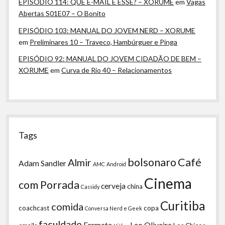
EPISÓDIO 114: QUE E-MAIL É ESSE? – XORUME
em
Vagas
Abertas S01E07 – O Bonito
EPISÓDIO 103: MANUAL DO JOVEM NERD – XORUME
em
Preliminares 10 – Traveco, Hambúrguer e Pinga
EPISÓDIO 92: MANUAL DO JOVEM CIDADÃO DE BEM –
XORUME
em
Curva de Rio 40 – Relacionamentos
Tags
bolsonaro
Café
Almir
Adam Sandler
AMC
Android
Cinema
com Porrada
cerveja
china
Cassidy
Curitiba
comida
coachcast
copa
Conversa Nerd e Geek
faculdade
Fermata
Leo Oliveira