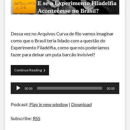
A Ripa É a Lei
Especiais
Preliminares
Dessa vez no Arquivos Curva de Rio vamos imaginar
como que o Brasil teria lidado com a questão do
Experimento Filadélfia, como que nós poderíamos
fazer para deixar um puta barcão invisível?
Arquivos
Continue Reading
CDR
06
Tocador
–
00:00
00:00
E
de
se
áudio
o
Podcast:
Play in new window
|
Download
Experimento
Filadelfia
Acontecesse
Subscribe:
RSS
no
Brasil?