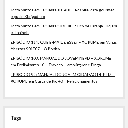
Jotta Santos
em
La Siesta s01e01 – Rosbife, café gourmet
e pudimXbrigadeiro
Jotta Santos
em
La Siesta S03E04 – Suco de Laranja, Tiquira
e Thaineh
EPISÓDIO 114: QUE E-MAIL É ESSE? – XORUME
em
Vagas
Abertas S01E07 – O Bonito
EPISÓDIO 103: MANUAL DO JOVEM NERD – XORUME
em
Preliminares 10 – Traveco, Hambúrguer e Pinga
EPISÓDIO 92: MANUAL DO JOVEM CIDADÃO DE BEM –
XORUME
em
Curva de Rio 40 – Relacionamentos
Tags