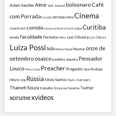
bolsonaro
Café
Almir
Adam Sandler
AMC
Android
Cinema
com Porrada
cerveja
china
Cassidy
Curitiba
comida
coachcast
copa
Conversa Nerd e Geek
faculdade
Fermata
Leo Oliveira
emails
Los Chicos
Hitler
Luiza Possi
onze de
lula
Neymar
Masturbação
setembro
osasco
Pensador
paulinho siqueira
Preacher
Louco
Pregador
ripa
Rodrigo
Petrus Davi
Rússia
Silvio Santos
Hilario
rpg
star wars
Stalin
Thaineh Souza
Twitter
trabalho
trova na taverna
xvideos
xorume