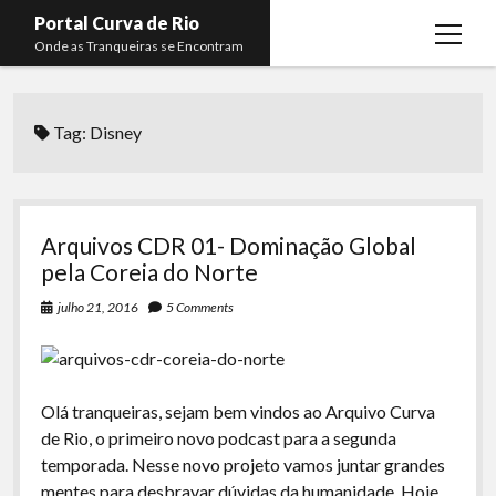
Portal Curva de Rio
open
Onde as Tranqueiras se Encontram
menu
Podcasts
open
menu
Tag:
Disney
Membros
Curva de Rio
open
menu
Curva Belas Artes
Almir Ribeiro
twitter
facebook
instagram
youtube
rss
email
telegram
Curva Classics
Felype Silva
Arquivos CDR 01- Dominação Global
Komos
Lucas Oliveira
pela Coreia do Norte
La Siesta Podcast
Kaique Xavier
julho 21, 2016
5 Comments
Boca do Lixo
Mateus Mantoan
Rachão na Beira do RIo
Rafael Almeida
Olá tranqueiras, sejam bem vindos ao Arquivo Curva
Arquivo CDR
de Rio, o primeiro novo podcast para a segunda
temporada. Nesse novo projeto vamos juntar grandes
Papo Tranqueira
mentes para desbravar dúvidas da humanidade. Hoje