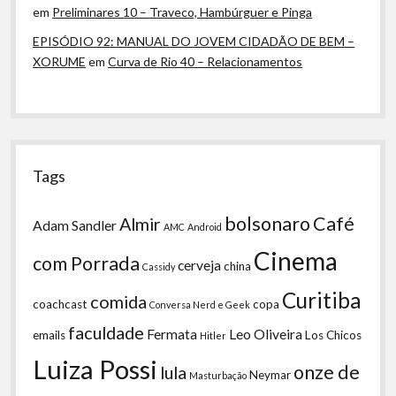
em
Preliminares 10 – Traveco, Hambúrguer e Pinga
EPISÓDIO 92: MANUAL DO JOVEM CIDADÃO DE BEM –
XORUME
em
Curva de Rio 40 – Relacionamentos
Tags
bolsonaro
Café
Almir
Adam Sandler
AMC
Android
Cinema
com Porrada
cerveja
china
Cassidy
Curitiba
comida
coachcast
copa
Conversa Nerd e Geek
faculdade
Fermata
Leo Oliveira
emails
Los Chicos
Hitler
Luiza Possi
onze de
lula
Neymar
Masturbação