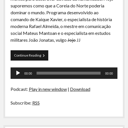
A Ripa É a Lei
suporemos como que a Coreia do Norte poderia
dominar o mundo. Programa desenvolvido ao
Especiais
comando de Kaique Xavier, o especialista de história
Preliminares
moderna Rafael Almeida, o mestre em comunicação
social Mateus Mantoan e o especialista em estudos
militares João Jonatas, vulgo
Jojo
JJ
Arquivos
Continue Reading
CDR
01-
Tocador
Dominação
00:00
00:00
Global
de
pela
áudio
Coreia
Podcast:
Play in new window
|
Download
do
Norte
Subscribe:
RSS