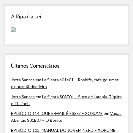
A Ripa é a Lei
Últimos Comentários
Jotta Santos
em
La Siesta s01e01 – Rosbife, café gourmet
e pudimXbrigadeiro
Jotta Santos
em
La Siesta S03E04 – Suco de Laranja, Tiquira
e Thaineh
EPISÓDIO 114: QUE E-MAIL É ESSE? – XORUME
em
Vagas
Abertas S01E07 – O Bonito
EPISÓDIO 103: MANUAL DO JOVEM NERD – XORUME