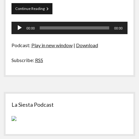
Curva
Continue Reading
de
Rio
Tocador
09
00:00
00:00
–
de
Bizarrices
áudio
da
Podcast:
Play in new window
|
Download
Internet
Subscribe:
RSS
Sidebar
La Siesta Podcast