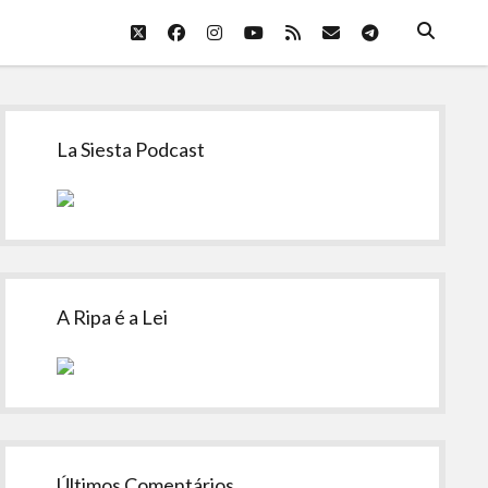
twitter
facebook
instagram
youtube
rss
email
telegram
Sidebar
La Siesta Podcast
A Ripa é a Lei
Últimos Comentários