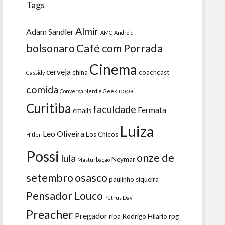
Tags
Almir
Adam Sandler
AMC
Android
bolsonaro
Café com Porrada
Cinema
cerveja
china
coachcast
Cassidy
comida
copa
Conversa Nerd e Geek
Curitiba
faculdade
Fermata
emails
Luiza
Leo Oliveira
Los Chicos
Hitler
Possi
onze de
lula
Neymar
Masturbação
setembro
osasco
paulinho siqueira
Pensador Louco
Petrus Davi
Preacher
Pregador
ripa
Rodrigo Hilario
rpg