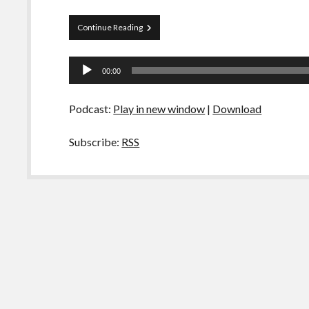
Papo
Continue Reading
Tranqueira
16
Tocador
00:00
de
áudio
Podcast:
Play in new window
|
Download
Subscribe:
RSS