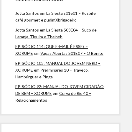
Jotta Santos
em
La Siesta s01e01 – Rosbife,
café gourmet e pudimXbrigadeiro
Jotta Santos
em
La Siesta S03E04 – Suco de
Laranja, Tiquira e Thaineh
EPISÓDIO 114: QUE E-MAIL É ESSE? –
XORUME
em
Vagas Abertas S01E07 – O Bonito
EPISÓDIO 103: MANUAL DO JOVEM NERD –
XORUME
em
Preliminares 10 – Traveco,
Hambúrguer e Pinga
EPISÓDIO 92: MANUAL DO JOVEM CIDADÃO
DE BEM – XORUME
em
Curva de Rio 40 –
Relacionamentos