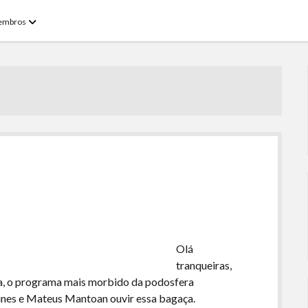
open
embros
menu
Olá
tranqueiras,
ra, o programa mais morbido da podosfera
Nunes e Mateus Mantoan ouvir essa bagaça.