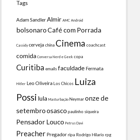
Tags
Almir
Adam Sandler
AMC
Android
bolsonaro
Café com Porrada
Cinema
cerveja
china
coachcast
Cassidy
comida
copa
Conversa Nerd e Geek
Curitiba
faculdade
Fermata
emails
Luiza
Leo Oliveira
Los Chicos
Hitler
Possi
onze de
lula
Neymar
Masturbação
setembro
osasco
paulinho siqueira
Pensador Louco
Petrus Davi
Preacher
Pregador
ripa
Rodrigo Hilario
rpg