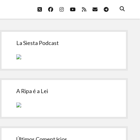
twitter
facebook
instagram
youtube
rss
email
telegram
Sidebar
La Siesta Podcast
A Ripa é a Lei
Últimos Comentários