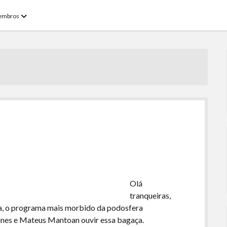
open
embros
menu
Olá
tranqueiras,
ra, o programa mais morbido da podosfera
Nunes e Mateus Mantoan ouvir essa bagaça.