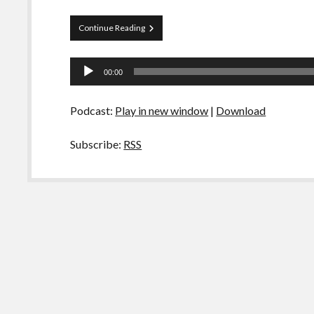
Papo
Continue Reading
Tranqueira
16
Tocador
00:00
de
áudio
Podcast:
Play in new window
|
Download
Subscribe:
RSS