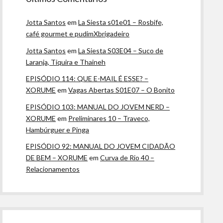
Jotta Santos
em
La Siesta s01e01 – Rosbife,
café gourmet e pudimXbrigadeiro
Jotta Santos
em
La Siesta S03E04 – Suco de
Laranja, Tiquira e Thaineh
EPISÓDIO 114: QUE E-MAIL É ESSE? –
XORUME
em
Vagas Abertas S01E07 – O Bonito
EPISÓDIO 103: MANUAL DO JOVEM NERD –
XORUME
em
Preliminares 10 – Traveco,
Hambúrguer e Pinga
EPISÓDIO 92: MANUAL DO JOVEM CIDADÃO
DE BEM – XORUME
em
Curva de Rio 40 –
Relacionamentos