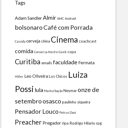
Tags
Almir
Adam Sandler
AMC
Android
bolsonaro
Café com Porrada
Cinema
cerveja
china
coachcast
Cassidy
comida
copa
Conversa Nerd e Geek
Curitiba
faculdade
Fermata
emails
Luiza
Leo Oliveira
Los Chicos
Hitler
Possi
onze de
lula
Neymar
Masturbação
setembro
osasco
paulinho siqueira
Pensador Louco
Petrus Davi
Preacher
Pregador
ripa
Rodrigo Hilario
rpg