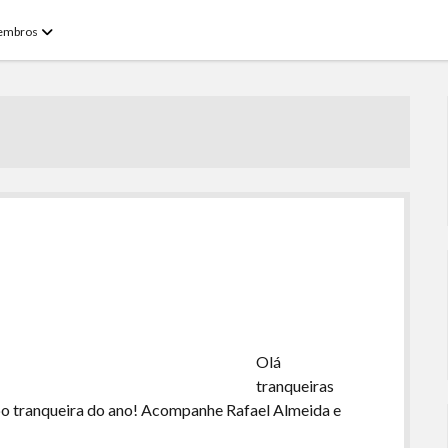
open
embros
menu
Olá
tranqueiras
po tranqueira do ano! Acompanhe Rafael Almeida e