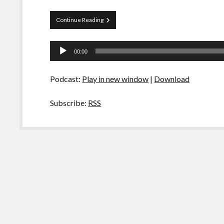
Papo
Continue Reading
Tranqueira
15
Tocador
00:00
de
áudio
Podcast:
Play in new window
|
Download
Subscribe:
RSS