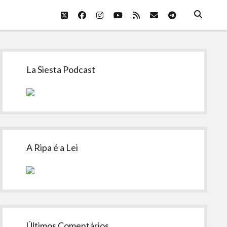
twitter
facebook
instagram
youtube
rss
email
telegram
Sidebar
La Siesta Podcast
A Ripa é a Lei
Últimos Comentários