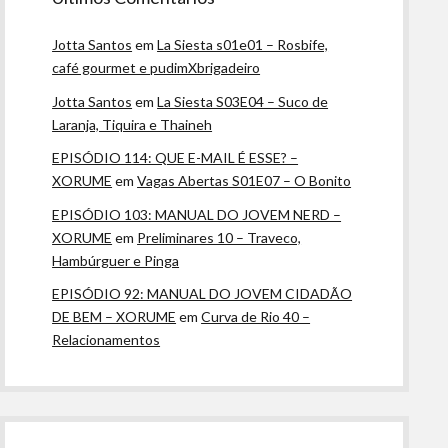
Jotta Santos
em
La Siesta s01e01 – Rosbife,
café gourmet e pudimXbrigadeiro
Jotta Santos
em
La Siesta S03E04 – Suco de
Laranja, Tiquira e Thaineh
EPISÓDIO 114: QUE E-MAIL É ESSE? –
XORUME
em
Vagas Abertas S01E07 – O Bonito
EPISÓDIO 103: MANUAL DO JOVEM NERD –
XORUME
em
Preliminares 10 – Traveco,
Hambúrguer e Pinga
EPISÓDIO 92: MANUAL DO JOVEM CIDADÃO
DE BEM – XORUME
em
Curva de Rio 40 –
Relacionamentos