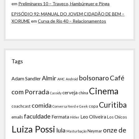
em
Preliminares 10 – Traveco, Hambúrguer e Pinga
EPISÓDIO 92: MANUAL DO JOVEM CIDADÃO DE BEM –
XORUME
em
Curva de Rio 40 – Relacionamentos
Tags
bolsonaro
Café
Almir
Adam Sandler
AMC
Android
Cinema
com Porrada
cerveja
china
Cassidy
Curitiba
comida
coachcast
copa
Conversa Nerd e Geek
faculdade
Fermata
Leo Oliveira
emails
Los Chicos
Hitler
Luiza Possi
onze de
lula
Neymar
Masturbação