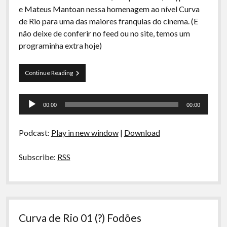
e Mateus Mantoan nessa homenagem ao nível Curva
de Rio para uma das maiores franquias do cinema. (E
não deixe de conferir no feed ou no site, temos um
programinha extra hoje)
Curva
Continue Reading
de
Rio
Tocador
17A
00:00
00:00
–
de
As
áudio
Luvas
Podcast:
Play in new window
|
Download
de
Rocky
Subscribe:
RSS
Curva de Rio 01 (?) Fodões