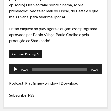
A Ripa É a Lei
episódio) Eles vão falar sobre cinema, sobre
premiações, vão falar mau do Oscar, do Bafta e o que
Especiais
mais tiver aí para falar mau por aí.
Preliminares
Então cliquem no play agora e ouçam esse programa
aprovado por Pablo Vilaça, Paulo Coelho e pela
produção de Sharknado!
Curva
Continue Reading
de
Rio
Tocador
20
00:00
00:00
–
de
Premiações
áudio
de
Podcast:
Play in new window
|
Download
Cinema
Subscribe:
RSS