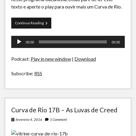
texto e aperte o play para ouvir mais um Curva de Rio.
Curva
Continue Reading
de
Rio
Tocador
18
00:00
00:00
–
de
Trailers
áudio
e
Podcast:
Play in new window
|
Download
Muito
Mais
Subscribe:
RSS
Curva de Rio 17B – As Luvas de Creed
fevereiro 4, 2016
1 Comment