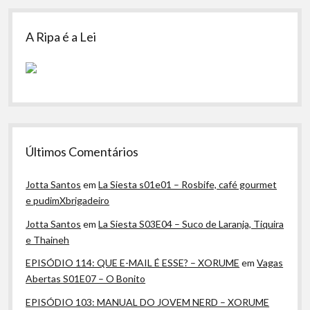
A Ripa é a Lei
Últimos Comentários
Jotta Santos
em
La Siesta s01e01 – Rosbife, café gourmet
e pudimXbrigadeiro
Jotta Santos
em
La Siesta S03E04 – Suco de Laranja, Tiquira
e Thaineh
EPISÓDIO 114: QUE E-MAIL É ESSE? – XORUME
em
Vagas
Abertas S01E07 – O Bonito
EPISÓDIO 103: MANUAL DO JOVEM NERD – XORUME