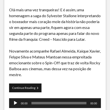
Olá mais uma vez tranqueiras! E é assim, uma
homenagem a saga do Sylvester Stallone interpretando
o boxeador mais coração mole da história não poderia
vir em apenas uma parte, fiquem agora com essa
segunda parte do programa apenas para falar do novo
filme da franquia: Creed – Nascido para Lutar.
Novamente acompanhe Rafael Almeida, Kaique Xavier,
Felype Silva e Mateus Mantoan nessa empreitada
emocionante sobre o Spin-Off que traz de volta Rocky
Balboa aos cinemas, mas dessa vez na posição de
mestre.
Curva
Continue Reading
de
Rio
Tocador
17B
00:00
00:00
–
de
As