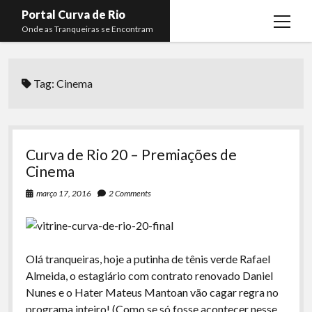
Portal Curva de Rio
open
Onde as Tranqueiras se Encontram
menu
Podcasts
open
menu
Tag:
Cinema
Membros
Curva de Rio
open
menu
Curva Belas Artes
Almir Ribeiro
twitter
facebook
instagram
youtube
rss
email
telegram
Curva Classics
Felype Silva
Curva de Rio 20 – Premiações de
Komos
Lucas Oliveira
Cinema
La Siesta Podcast
Kaique Xavier
março 17, 2016
2 Comments
Boca do Lixo
Mateus Mantoan
Rachão na Beira do RIo
Rafael Almeida
Olá tranqueiras, hoje a putinha de tênis verde Rafael
Arquivo CDR
Almeida, o estagiário com contrato renovado Daniel
Nunes e o Hater Mateus Mantoan vão cagar regra no
Papo Tranqueira
programa inteiro! (Como se só fosse acontecer nesse