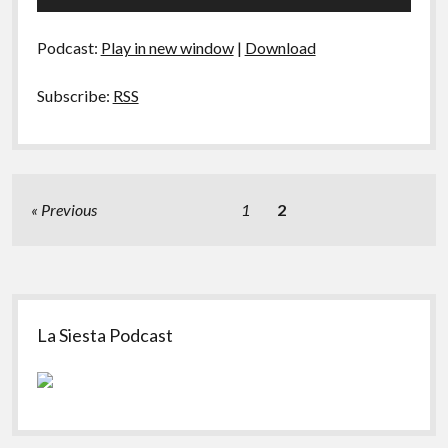
(?)
de
Fodões
áudio
Podcast:
Play in new window
|
Download
Subscribe:
RSS
Paginação
Previous
1
2
de
posts
Sidebar
La Siesta Podcast