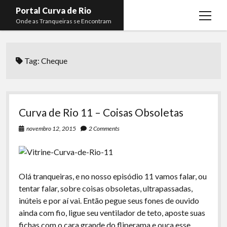
Portal Curva de Rio
open
Onde as Tranqueiras se Encontram
menu
Podcasts
open
menu
Tag:
Cheque
Membros
Curva de Rio
open
menu
Curva Belas Artes
Almir Ribeiro
twitter
facebook
instagram
youtube
rss
email
telegram
Curva Classics
Felype Silva
Curva de Rio 11 – Coisas Obsoletas
Komos
Lucas Oliveira
novembro 12, 2015
2 Comments
La Siesta Podcast
Kaique Xavier
Boca do Lixo
Mateus Mantoan
Olá tranqueiras, e no nosso episódio 11 vamos falar, ou
Rachão na Beira do RIo
Rafael Almeida
tentar falar, sobre coisas obsoletas, ultrapassadas,
Arquivo CDR
inúteis e por aí vai. Então pegue seus fones de ouvido
ainda com fio, ligue seu ventilador de teto, aposte suas
Papo Tranqueira
fichas com o cara grande do fliperama e ouça esse