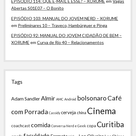
EPISÓDIO 114: QUE E-MAIL É ESSE? – XORUME
em
Vagas
Abertas S01E07 – O Bonito
EPISÓDIO 103: MANUAL DO JOVEM NERD – XORUME
em
Preliminares 10 – Traveco, Hambúrguer e Pinga
EPISÓDIO 92: MANUAL DO JOVEM CIDADÃO DE BEM –
XORUME
em
Curva de Rio 40 – Relacionamentos
Tags
bolsonaro
Café
Almir
Adam Sandler
AMC
Android
Cinema
com Porrada
cerveja
china
Cassidy
Curitiba
comida
coachcast
copa
Conversa Nerd e Geek
faculdade
Fermata
Leo Oliveira