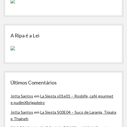
A Ripa é a Lei
Últimos Comentários
Jotta Santos
em
La Siesta s01e01 – Rosbife, café gourmet
e pudimXbrigadeiro
Jotta Santos
em
La Siesta S03E04 – Suco de Laranja, Tiquira
e Thaineh