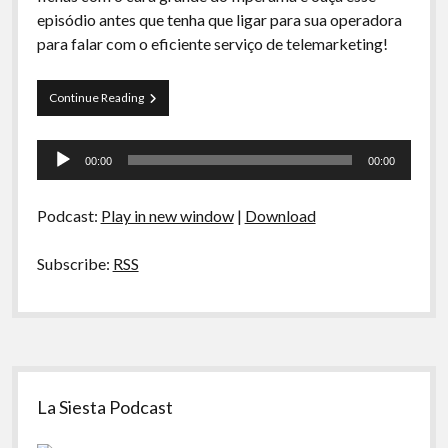
A Ripa É a Lei
episódio antes que tenha que ligar para sua operadora
para falar com o eficiente serviço de telemarketing!
Especiais
Preliminares
Curva
Continue Reading
de
Rio
Tocador
11
00:00
00:00
–
de
Coisas
áudio
Obsoletas
Podcast:
Play in new window
|
Download
Subscribe:
RSS
Sidebar
La Siesta Podcast