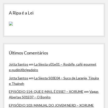
A Ripa é a Lei
Últimos Comentários
Jotta Santos
em
La Siesta s01e01 – Rosbife, café gourmet
e pudimXbrigadeiro
Jotta Santos
em
La Siesta S03E04 – Suco de Laranja, Tiquira
e Thaineh
EPISÓDIO 114: QUE E-MAIL É ESSE? – XORUME
em
Vagas
Abertas S01E07 – O Bonito
EPISÓDIO 103: MANUAL DO JOVEM NERD – XORUME