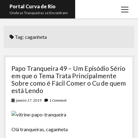
Portal Curva de Rio
open
Onde as Tranqueiras se Encontram
menu
Podcasts
open
menu
Tag:
caganheta
Membros
Curva de Rio
open
menu
Curva Belas Artes
Almir Ribeiro
twitter
facebook
instagram
youtube
rss
email
telegram
Curva Classics
Felype Silva
Papo Tranqueira 49 – Um Episódio Sério
Komos
Lucas Oliveira
em que o Tema Trata Principalmente
Sobre como é Fácil Comer o Cu de quem
La Siesta Podcast
Kaique Xavier
está Lendo
Boca do Lixo
Mateus Mantoan
janeiro 17, 2019
1 Comment
Rachão na Beira do RIo
Rafael Almeida
Arquivo CDR
Olá tranqueiras, caganheta
Papo Tranqueira