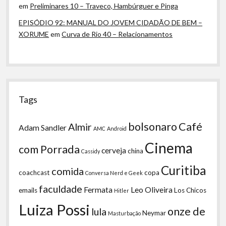
em
Preliminares 10 – Traveco, Hambúrguer e Pinga
EPISÓDIO 92: MANUAL DO JOVEM CIDADÃO DE BEM –
XORUME
em
Curva de Rio 40 – Relacionamentos
Tags
bolsonaro
Café
Almir
Adam Sandler
AMC
Android
Cinema
com Porrada
cerveja
china
Cassidy
Curitiba
comida
coachcast
copa
Conversa Nerd e Geek
faculdade
Fermata
Leo Oliveira
emails
Los Chicos
Hitler
Luiza Possi
onze de
lula
Neymar
Masturbação