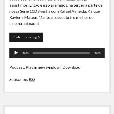
A Ripa É a Lei
assistimos. Então é isso aí amigos, na terceira parte da
nossa Série 10D3 venha com Rafael Almeida, Kaique
Especiais
Xavier e Mateus Mantoan descobrir o melhor do
Preliminares
cinema animado!
Curva
Continue Reading
de
Rio
Tocador
22
00:00
00:00
–
de
(10D3)
áudio
–
Podcast:
Play in new window
|
Download
Melhores
Animações
Subscribe:
RSS
Sidebar