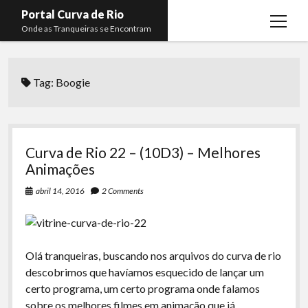
Portal Curva de Rio
open
Onde as Tranqueiras se Encontram
menu
Podcasts
open
menu
Tag:
Boogie
Membros
Curva de Rio
open
menu
Curva Belas Artes
Almir Ribeiro
twitter
facebook
instagram
youtube
rss
email
telegram
Curva Classics
Felype Silva
Curva de Rio 22 – (10D3) – Melhores
Komos
Lucas Oliveira
Animações
La Siesta Podcast
Kaique Xavier
abril 14, 2016
2 Comments
Boca do Lixo
Mateus Mantoan
Rachão na Beira do RIo
Rafael Almeida
Olá tranqueiras, buscando nos arquivos do curva de rio
Arquivo CDR
descobrimos que havíamos esquecido de lançar um
certo programa, um certo programa onde falamos
Papo Tranqueira
sobre os melhores filmes em animação que já