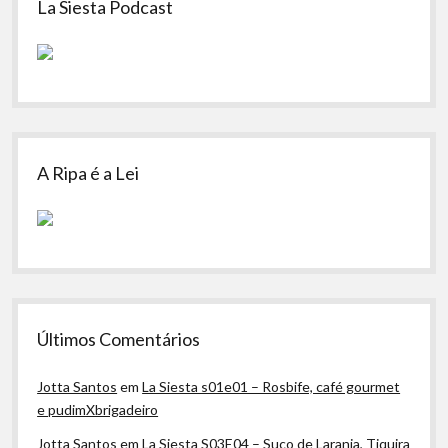
La Siesta Podcast
A Ripa é a Lei
Últimos Comentários
Jotta Santos
em
La Siesta s01e01 – Rosbife, café gourmet
e pudimXbrigadeiro
Jotta Santos
em
La Siesta S03E04 – Suco de Laranja, Tiquira