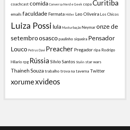
Curitiba
comida
coachcast
copa
Conversa Nerd e Geek
faculdade
Fermata
Leo Oliveira
emails
Los Chicos
Hitler
Luiza Possi
onze de
lula
Neymar
Masturbação
setembro
osasco
Pensador
paulinho siqueira
Preacher
Louco
Pregador
ripa
Rodrigo
Petrus Davi
Rússia
Silvio Santos
Hilario
rpg
star wars
Stalin
Thaineh Souza
Twitter
trabalho
trova na taverna
xvideos
xorume