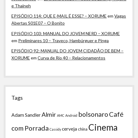
e Thaineh
EPISÓDIO 114: QUE E-MAIL É ESSE? – XORUME
em
Vagas
Abertas S01E07 – O Bonito
EPISÓDIO 103: MANUAL DO JOVEM NERD – XORUME
em
Preliminares 10 – Traveco, Hambúrguer e Pinga
EPISÓDIO 92: MANUAL DO JOVEM CIDADÃO DE BEM –
XORUME
em
Curva de Rio 40 – Relacionamentos
Tags
bolsonaro
Café
Almir
Adam Sandler
AMC
Android
Cinema
com Porrada
cerveja
china
Cassidy