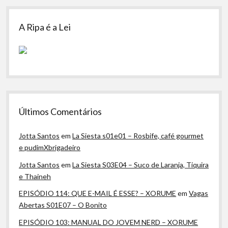
A Ripa é a Lei
Últimos Comentários
Jotta Santos
em
La Siesta s01e01 – Rosbife, café gourmet
e pudimXbrigadeiro
Jotta Santos
em
La Siesta S03E04 – Suco de Laranja, Tiquira
e Thaineh
EPISÓDIO 114: QUE E-MAIL É ESSE? – XORUME
em
Vagas
Abertas S01E07 – O Bonito
EPISÓDIO 103: MANUAL DO JOVEM NERD – XORUME