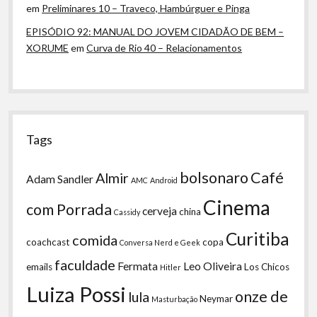
em
Preliminares 10 – Traveco, Hambúrguer e Pinga
EPISÓDIO 92: MANUAL DO JOVEM CIDADÃO DE BEM –
XORUME
em
Curva de Rio 40 – Relacionamentos
Tags
bolsonaro
Café
Almir
Adam Sandler
AMC
Android
Cinema
com Porrada
cerveja
china
Cassidy
Curitiba
comida
coachcast
copa
Conversa Nerd e Geek
faculdade
Fermata
Leo Oliveira
emails
Los Chicos
Hitler
Luiza Possi
onze de
lula
Neymar
Masturbação