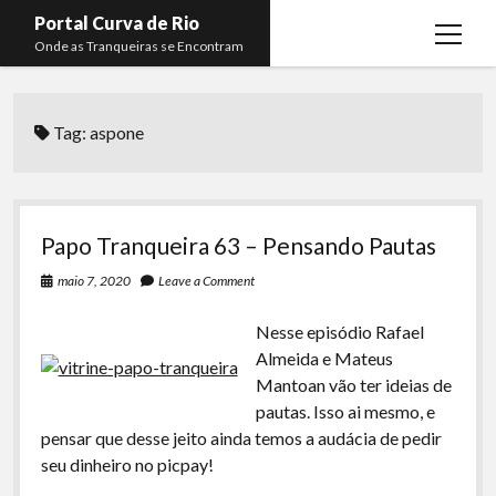
Portal Curva de Rio
open
Onde as Tranqueiras se Encontram
menu
Podcasts
open
menu
Tag:
aspone
Membros
Curva de Rio
open
menu
Curva Belas Artes
Almir Ribeiro
twitter
facebook
instagram
youtube
rss
email
telegram
Curva Classics
Felype Silva
Papo Tranqueira 63 – Pensando Pautas
Komos
Lucas Oliveira
maio 7, 2020
Leave a Comment
La Siesta Podcast
Kaique Xavier
Nesse episódio Rafael
Boca do Lixo
Mateus Mantoan
Almeida e Mateus
Mantoan vão ter ideias de
Rachão na Beira do RIo
Rafael Almeida
pautas. Isso ai mesmo, e
Arquivo CDR
pensar que desse jeito ainda temos a audácia de pedir
seu dinheiro no picpay!
Papo Tranqueira