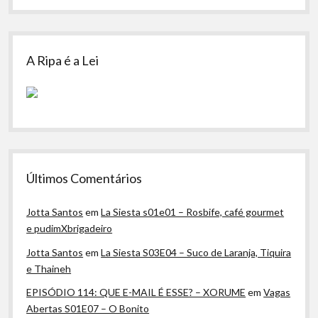
A Ripa é a Lei
Últimos Comentários
Jotta Santos
em
La Siesta s01e01 – Rosbife, café gourmet
e pudimXbrigadeiro
Jotta Santos
em
La Siesta S03E04 – Suco de Laranja, Tiquira
e Thaineh
EPISÓDIO 114: QUE E-MAIL É ESSE? – XORUME
em
Vagas
Abertas S01E07 – O Bonito