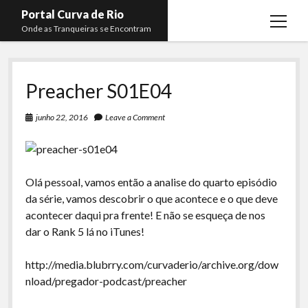
Portal Curva de Rio
open
Onde as Tranqueiras se Encontram
menu
Podcasts
open
menu
Preacher S01E04
Membros
Curva de Rio
open
menu
Curva Belas Artes
Almir Ribeiro
junho 22, 2016
Leave a Comment
twitter
facebook
instagram
youtube
rss
email
telegram
Curva Classics
Felype Silva
Komos
Lucas Oliveira
Olá pessoal, vamos então a analise do quarto episódio
La Siesta Podcast
Kaique Xavier
da série, vamos descobrir o que acontece e o que deve
acontecer daqui pra frente! E não se esqueça de nos
Boca do Lixo
Mateus Mantoan
dar o Rank 5 lá no iTunes!
Rachão na Beira do RIo
Rafael Almeida
http://media.blubrry.com/curvaderio/archive.org/dow
Arquivo CDR
nload/pregador-podcast/preacher
Papo Tranqueira