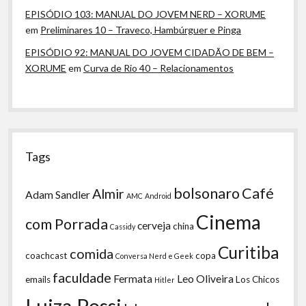
EPISÓDIO 103: MANUAL DO JOVEM NERD – XORUME
em
Preliminares 10 – Traveco, Hambúrguer e Pinga
EPISÓDIO 92: MANUAL DO JOVEM CIDADÃO DE BEM –
XORUME
em
Curva de Rio 40 – Relacionamentos
Tags
bolsonaro
Café
Almir
Adam Sandler
AMC
Android
Cinema
com Porrada
cerveja
china
Cassidy
Curitiba
comida
coachcast
copa
Conversa Nerd e Geek
faculdade
Fermata
Leo Oliveira
emails
Los Chicos
Hitler
Luiza Possi