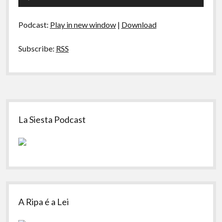
Global
de
pela
áudio
Coreia
Podcast:
Play in new window
|
Download
do
Norte
Subscribe:
RSS
Sidebar
La Siesta Podcast
A Ripa é a Lei