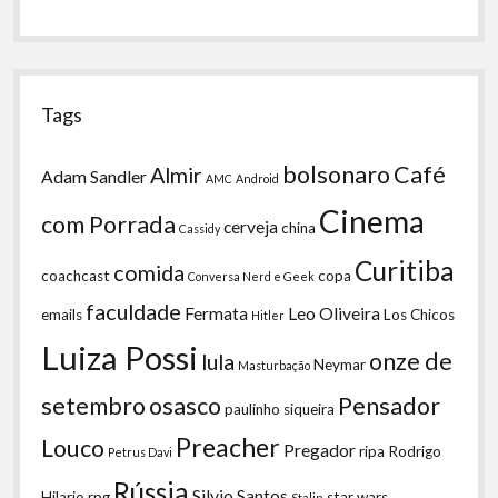
Tags
bolsonaro
Café
Almir
Adam Sandler
AMC
Android
Cinema
com Porrada
cerveja
china
Cassidy
Curitiba
comida
coachcast
copa
Conversa Nerd e Geek
faculdade
Fermata
Leo Oliveira
emails
Los Chicos
Hitler
Luiza Possi
onze de
lula
Neymar
Masturbação
setembro
osasco
Pensador
paulinho siqueira
Preacher
Louco
Pregador
ripa
Rodrigo
Petrus Davi
Rússia
Silvio Santos
Hilario
rpg
star wars
Stalin