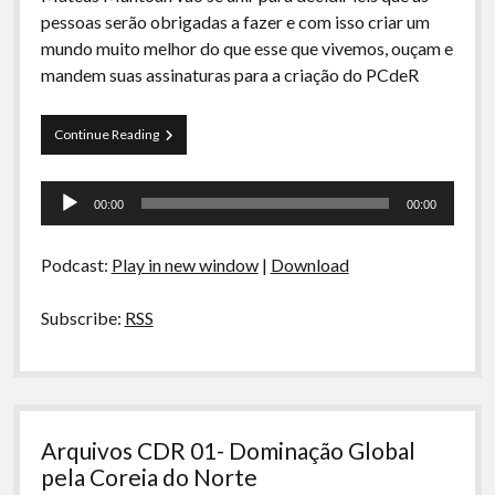
A Ripa É a Lei
pessoas serão obrigadas a fazer e com isso criar um
mundo muito melhor do que esse que vivemos, ouçam e
Especiais
mandem suas assinaturas para a criação do PCdeR
Preliminares
Curva
Continue Reading
de
Rio
Tocador
43
00:00
00:00
–
de
Fascismo
áudio
do
Podcast:
Play in new window
|
Download
Bem:
A
Ripa
Subscribe:
RSS
é
a
Lei
Arquivos CDR 01- Dominação Global
pela Coreia do Norte