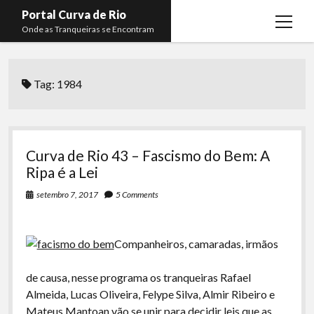
Portal Curva de Rio
open
Onde as Tranqueiras se Encontram
menu
Podcasts
open
menu
Tag:
1984
Membros
Curva de Rio
open
menu
Curva Belas Artes
Almir Ribeiro
twitter
facebook
instagram
youtube
rss
email
telegram
Curva Classics
Felype Silva
Curva de Rio 43 – Fascismo do Bem: A
Komos
Lucas Oliveira
Ripa é a Lei
La Siesta Podcast
Kaique Xavier
setembro 7, 2017
5 Comments
Boca do Lixo
Mateus Mantoan
Companheiros, camaradas, irmãos
Rachão na Beira do RIo
Rafael Almeida
Arquivo CDR
de causa, nesse programa os tranqueiras Rafael
Almeida, Lucas Oliveira, Felype Silva, Almir Ribeiro e
Papo Tranqueira
Mateus Mantoan vão se unir para decidir leis que as