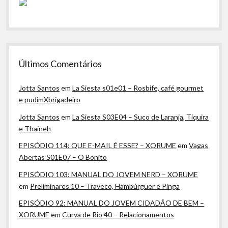
Últimos Comentários
Jotta Santos
em
La Siesta s01e01 – Rosbife, café gourmet
e pudimXbrigadeiro
Jotta Santos
em
La Siesta S03E04 – Suco de Laranja, Tiquira
e Thaineh
EPISÓDIO 114: QUE E-MAIL É ESSE? – XORUME
em
Vagas
Abertas S01E07 – O Bonito
EPISÓDIO 103: MANUAL DO JOVEM NERD – XORUME
em
Preliminares 10 – Traveco, Hambúrguer e Pinga
EPISÓDIO 92: MANUAL DO JOVEM CIDADÃO DE BEM –
XORUME
em
Curva de Rio 40 – Relacionamentos