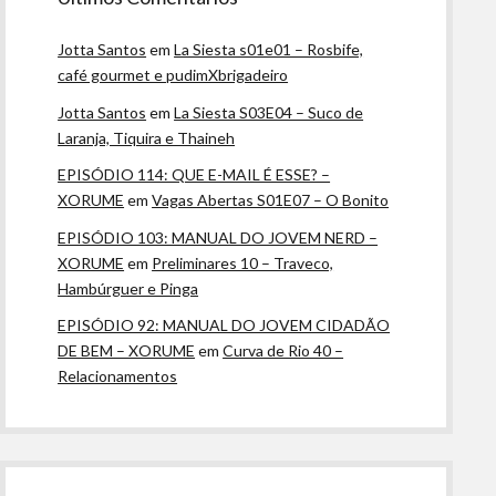
Jotta Santos
em
La Siesta s01e01 – Rosbife,
café gourmet e pudimXbrigadeiro
Jotta Santos
em
La Siesta S03E04 – Suco de
Laranja, Tiquira e Thaineh
EPISÓDIO 114: QUE E-MAIL É ESSE? –
XORUME
em
Vagas Abertas S01E07 – O Bonito
EPISÓDIO 103: MANUAL DO JOVEM NERD –
XORUME
em
Preliminares 10 – Traveco,
Hambúrguer e Pinga
EPISÓDIO 92: MANUAL DO JOVEM CIDADÃO
DE BEM – XORUME
em
Curva de Rio 40 –
Relacionamentos