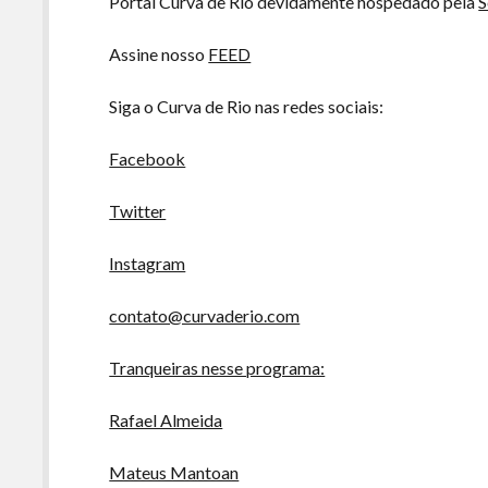
Portal Curva de Rio devidamente hospedado pela
S
Assine nosso
FEED
Siga o Curva de Rio nas redes sociais:
Facebook
Twitter
Instagram
contato@curvaderio.com
Tranqueiras nesse programa:
Rafael Almeida
Mateus Mantoan