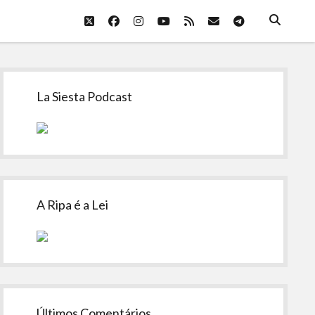
twitter
facebook
instagram
youtube
rss
email
telegram
Sidebar
La Siesta Podcast
A Ripa é a Lei
Últimos Comentários