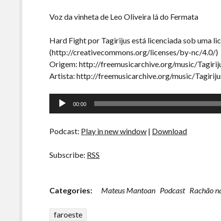
Voz da vinheta de Leo Oliveira lá do Fermata
Hard Fight por Tagirijus está licenciada sob uma 
(http://creativecommons.org/licenses/by-nc/4.0/)
Origem: http://freemusicarchive.org/music/Tagirij
Artista: http://freemusicarchive.org/music/Tagiriju
Tocador
00:00
de
áudio
Podcast:
Play in new window
|
Download
Subscribe:
RSS
Categories:
Mateus Mantoan
Podcast
Rachão na
faroeste