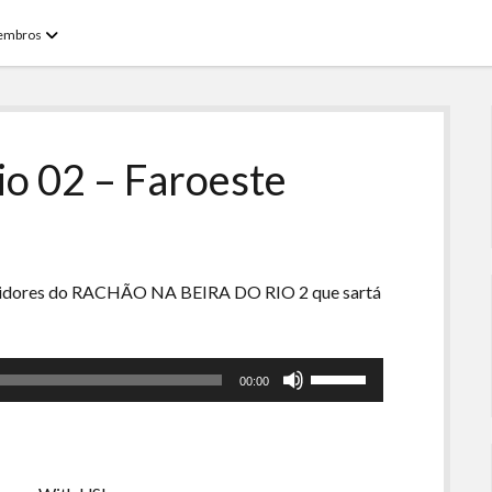
open
embros
menu
io 02 – Faroeste
etidores do RACHÃO NA BEIRA DO RIO 2 que sartá
Use
00:00
as
setas
para
cima