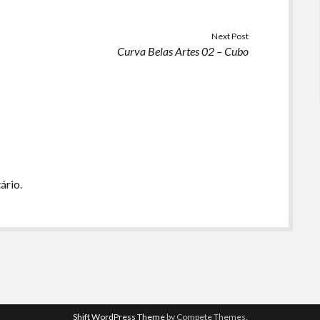
diminuir
o
Next Post
volume.
Curva Belas Artes 02 – Cubo
ário.
Shift WordPress Theme
by Compete Themes.