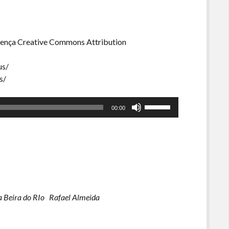
licença Creative Commons Attribution
us/
s/
Use
00:00
as
setas
para
cima
ou
para
baixo
 Beira do RIo
Rafael Almeida
para
aumentar
ou