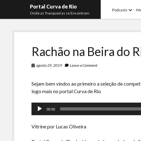
Portal Curva de Rio
open
Podcasts
M
Onde as Tranqueiras se Encontram
menu
Rachão na Beira do R
agosto 29, 2019
Leave a Comment
Sejam bem vindos ao primeiro a seleção de comp
logo mais no portal Curva de Rio
Tocador
00:00
de
áudio
Vitrine por Lucas Oliveira