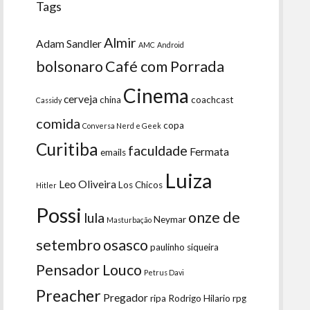
Tags
Almir
Adam Sandler
AMC
Android
bolsonaro
Café com Porrada
Cinema
cerveja
china
coachcast
Cassidy
comida
copa
Conversa Nerd e Geek
Curitiba
faculdade
Fermata
emails
Luiza
Leo Oliveira
Los Chicos
Hitler
Possi
onze de
lula
Neymar
Masturbação
setembro
osasco
paulinho siqueira
Pensador Louco
Petrus Davi
Preacher
Pregador
ripa
Rodrigo Hilario
rpg