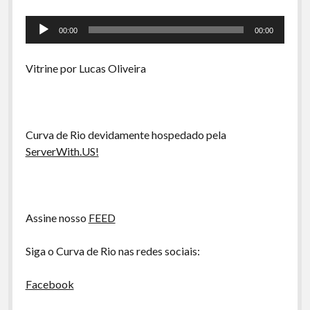
A Ripa É a Lei
Tocador
Especiais
00:00
00:00
de
Preliminares
áudio
Vitrine por Lucas Oliveira
Curva de Rio devidamente hospedado pela
ServerWith.US!
Assine nosso
FEED
Siga o Curva de Rio nas redes sociais:
Facebook