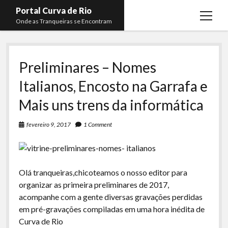
Portal Curva de Rio
open
Onde as Tranqueiras se Encontram
menu
Podcasts
open
menu
Preliminares – Nomes
Membros
Curva de Rio
open
menu
Italianos, Encosto na Garrafa e
Curva Belas Artes
Almir Ribeiro
twitter
facebook
instagram
youtube
rss
email
telegram
Mais uns trens da informática
Curva Classics
Felype Silva
Komos
Lucas Oliveira
fevereiro 9, 2017
1 Comment
La Siesta Podcast
Kaique Xavier
Boca do Lixo
Mateus Mantoan
Olá tranqueiras,chicoteamos o nosso editor para
Rachão na Beira do RIo
Rafael Almeida
organizar as primeira preliminares de 2017,
Arquivo CDR
acompanhe com a gente diversas gravações perdidas
em pré-gravações compiladas em uma hora inédita de
Papo Tranqueira
Curva de Rio