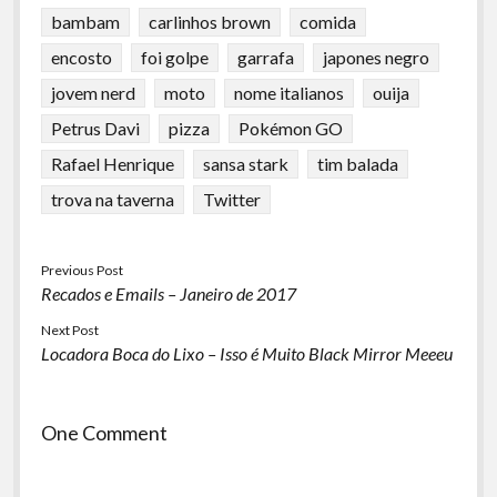
bambam
carlinhos brown
comida
encosto
foi golpe
garrafa
japones negro
jovem nerd
moto
nome italianos
ouija
Petrus Davi
pizza
Pokémon GO
Rafael Henrique
sansa stark
tim balada
trova na taverna
Twitter
Previous Post
Recados e Emails – Janeiro de 2017
Next Post
Locadora Boca do Lixo – Isso é Muito Black Mirror Meeeu
One Comment