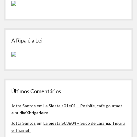
A Ripa é a Lei
Últimos Comentários
Jotta Santos
em
La Siesta s01e01 – Rosbife, café gourmet
e pudimXbrigadeiro
Jotta Santos
em
La Siesta S03E04 – Suco de Laranja, Tiquira
e Thaineh