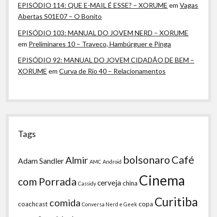
EPISÓDIO 114: QUE E-MAIL É ESSE? – XORUME
em
Vagas
Abertas S01E07 – O Bonito
EPISÓDIO 103: MANUAL DO JOVEM NERD – XORUME
em
Preliminares 10 – Traveco, Hambúrguer e Pinga
EPISÓDIO 92: MANUAL DO JOVEM CIDADÃO DE BEM –
XORUME
em
Curva de Rio 40 – Relacionamentos
Tags
bolsonaro
Café
Almir
Adam Sandler
AMC
Android
Cinema
com Porrada
cerveja
china
Cassidy
Curitiba
comida
coachcast
copa
Conversa Nerd e Geek