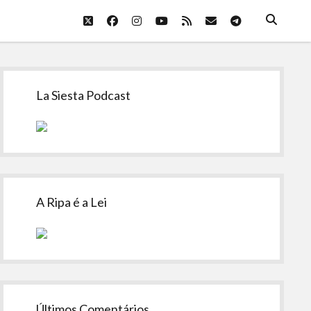
twitter
facebook
instagram
youtube
rss
email
telegram
Sidebar
La Siesta Podcast
A Ripa é a Lei
Últimos Comentários