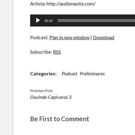
Artista: http://audionautix.com/
Tocador
00:00
de
áudio
Podcast:
Play in new window
|
Download
Subscribe:
RSS
Categories:
Podcast
Preliminares
Previous Post
Ouvindo Capivaras 3
Be First to Comment