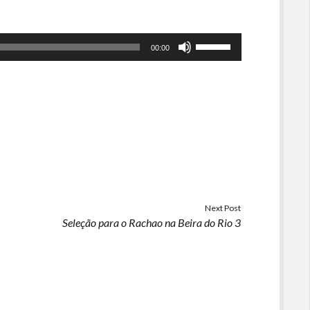
Use
00:00
as
setas
para
cima
ou
para
baixo
para
aumentar
ou
Next Post
Seleção para o Rachao na Beira do Rio 3
diminuir
o
volume.