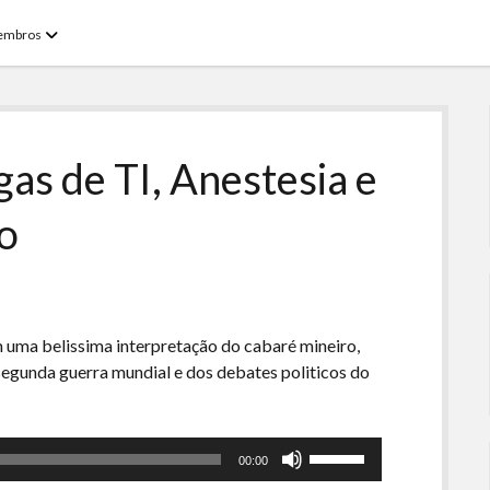
open
embros
menu
as de TI, Anestesia e
o
 uma belissima interpretação do cabaré mineiro,
segunda guerra mundial e dos debates politicos do
Use
00:00
as