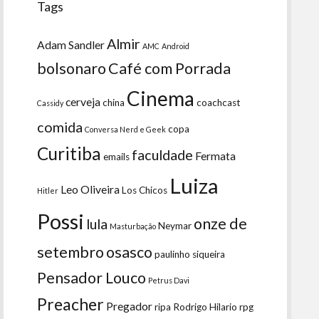
Tags
Almir
Adam Sandler
AMC
Android
bolsonaro
Café com Porrada
Cinema
cerveja
china
coachcast
Cassidy
comida
copa
Conversa Nerd e Geek
Curitiba
faculdade
Fermata
emails
Luiza
Leo Oliveira
Los Chicos
Hitler
Possi
onze de
lula
Neymar
Masturbação
setembro
osasco
paulinho siqueira
Pensador Louco
Petrus Davi
Preacher
Pregador
ripa
Rodrigo Hilario
rpg