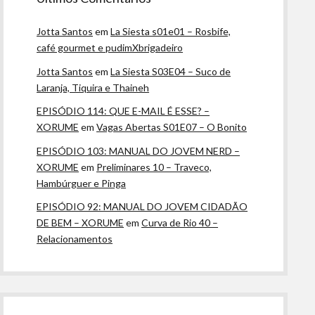
Jotta Santos
em
La Siesta s01e01 – Rosbife,
café gourmet e pudimXbrigadeiro
Jotta Santos
em
La Siesta S03E04 – Suco de
Laranja, Tiquira e Thaineh
EPISÓDIO 114: QUE E-MAIL É ESSE? –
XORUME
em
Vagas Abertas S01E07 – O Bonito
EPISÓDIO 103: MANUAL DO JOVEM NERD –
XORUME
em
Preliminares 10 – Traveco,
Hambúrguer e Pinga
EPISÓDIO 92: MANUAL DO JOVEM CIDADÃO
DE BEM – XORUME
em
Curva de Rio 40 –
Relacionamentos