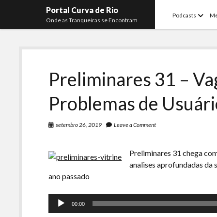
Portal Curva de Rio
open
Podcasts
M
Onde as Tranqueiras se Encontram
menu
Preliminares 31 – Vag
Problemas de Usuári
setembro 26, 2019
Leave a Comment
Preliminares 31 chega com
analises aprofundadas da 
ano passado
Tocador
00:00
de