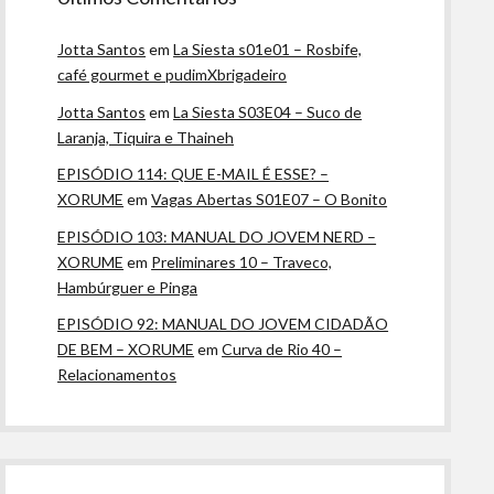
Jotta Santos
em
La Siesta s01e01 – Rosbife,
café gourmet e pudimXbrigadeiro
Jotta Santos
em
La Siesta S03E04 – Suco de
Laranja, Tiquira e Thaineh
EPISÓDIO 114: QUE E-MAIL É ESSE? –
XORUME
em
Vagas Abertas S01E07 – O Bonito
EPISÓDIO 103: MANUAL DO JOVEM NERD –
XORUME
em
Preliminares 10 – Traveco,
Hambúrguer e Pinga
EPISÓDIO 92: MANUAL DO JOVEM CIDADÃO
DE BEM – XORUME
em
Curva de Rio 40 –
Relacionamentos