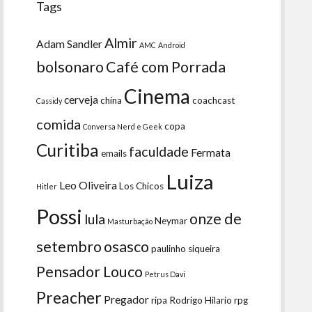
Tags
Almir
Adam Sandler
AMC
Android
bolsonaro
Café com Porrada
Cinema
cerveja
china
coachcast
Cassidy
comida
copa
Conversa Nerd e Geek
Curitiba
faculdade
Fermata
emails
Luiza
Leo Oliveira
Los Chicos
Hitler
Possi
onze de
lula
Neymar
Masturbação
setembro
osasco
paulinho siqueira
Pensador Louco
Petrus Davi
Preacher
Pregador
ripa
Rodrigo Hilario
rpg