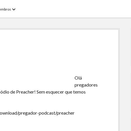
open
embros
menu
Olá
pregadores
isódio de Preacher! Sem esquecer que temos
/download/pregador-podcast/preacher