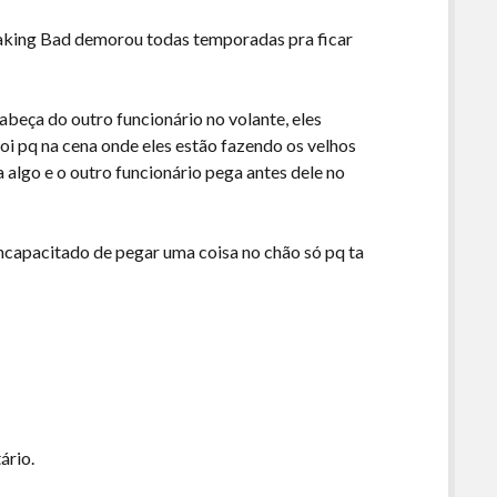
eaking Bad demorou todas temporadas pra ficar
abeça do outro funcionário no volante, eles
foi pq na cena onde eles estão fazendo os velhos
 algo e o outro funcionário pega antes dele no
 incapacitado de pegar uma coisa no chão só pq ta
ário.