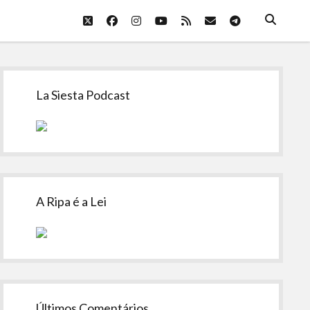
twitter
facebook
instagram
youtube
rss
email
telegram
Sidebar
La Siesta Podcast
A Ripa é a Lei
Últimos Comentários