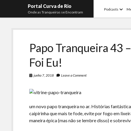
Portal Curva de Rio
open
Podcasts
M
Onde as Tranqueiras se Encontram
menu
Papo Tranqueira 43
Foi Eu!
junho 7, 2018
Leave a Comment
um novo papo tranqueira no ar. Histórias fantástic
caipirinha que mais te fode, evite por fogo em lixe
maneira épica (mas não se lembre disso) e sobrevi