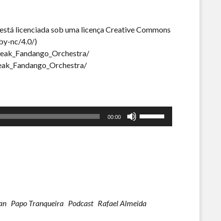
está licenciada sob uma licença Creative Commons
by-nc/4.0/)
Freak_Fandango_Orchestra/
Freak_Fandango_Orchestra/
Use
00:00
as
setas
para
cima
ou
para
baixo
an
Papo Tranqueira
Podcast
Rafael Almeida
para
aumentar