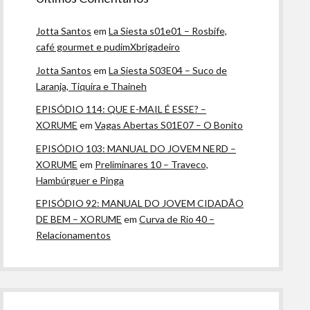
Jotta Santos
em
La Siesta s01e01 – Rosbife,
café gourmet e pudimXbrigadeiro
Jotta Santos
em
La Siesta S03E04 – Suco de
Laranja, Tiquira e Thaineh
EPISÓDIO 114: QUE E-MAIL É ESSE? –
XORUME
em
Vagas Abertas S01E07 – O Bonito
EPISÓDIO 103: MANUAL DO JOVEM NERD –
XORUME
em
Preliminares 10 – Traveco,
Hambúrguer e Pinga
EPISÓDIO 92: MANUAL DO JOVEM CIDADÃO
DE BEM – XORUME
em
Curva de Rio 40 –
Relacionamentos