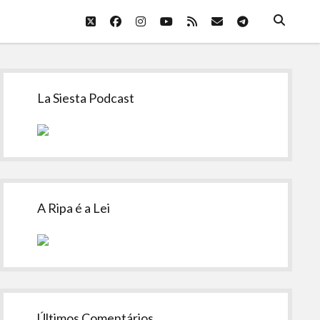
twitter
facebook
instagram
youtube
rss
email
telegram
Sidebar
La Siesta Podcast
A Ripa é a Lei
Últimos Comentários