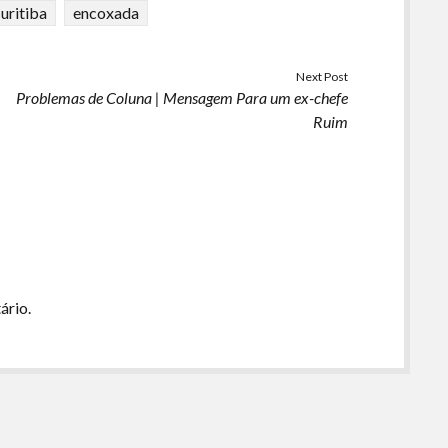
uritiba
encoxada
ou
diminuir
o
Next Post
volume.
Problemas de Coluna | Mensagem Para um ex-chefe
Ruim
ário.