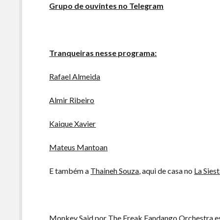
Grupo de ouvintes no Telegram
Tranqueiras nesse programa:
Rafael Almeida
Almir Ribeiro
Kaique Xavier
Mateus Mantoan
E também a
Thaineh Souza
, aqui de casa no
La Sies
Monkey Said por The Freak Fandango Orchestra es