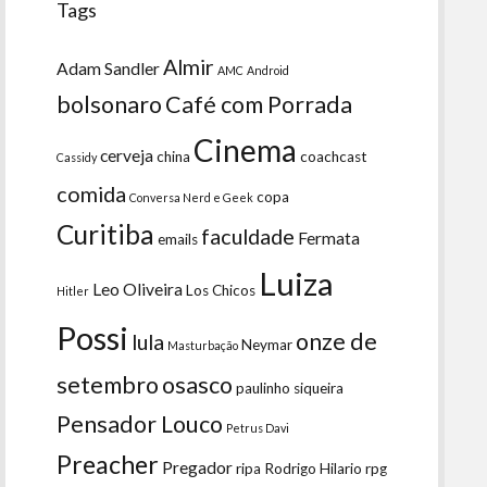
Tags
Almir
Adam Sandler
AMC
Android
bolsonaro
Café com Porrada
Cinema
cerveja
china
coachcast
Cassidy
comida
copa
Conversa Nerd e Geek
Curitiba
faculdade
Fermata
emails
Luiza
Leo Oliveira
Los Chicos
Hitler
Possi
onze de
lula
Neymar
Masturbação
setembro
osasco
paulinho siqueira
Pensador Louco
Petrus Davi
Preacher
Pregador
ripa
Rodrigo Hilario
rpg