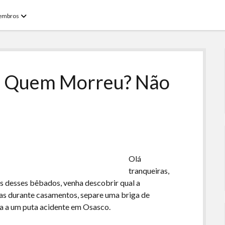
open
embros
menu
 – Quem Morreu? Não
Olá
tranqueiras,
as desses bêbados, venha descobrir qual a
iras durante casamentos, separe uma briga de
va a um puta acidente em Osasco.