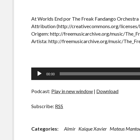
At Worlds End por The Freak Fandango Orchestra 
Attribution (http://creativecommons.org/licenses/
Origem: http://freemusicarchive.org/music/The_
Artista: http://freemusicarchive.org/music/The_
Tocador
00:00
de
áudio
Podcast:
Play in new window
|
Download
Subscribe:
RSS
Categories:
Almir
Kaique Xavier
Mateus Manto