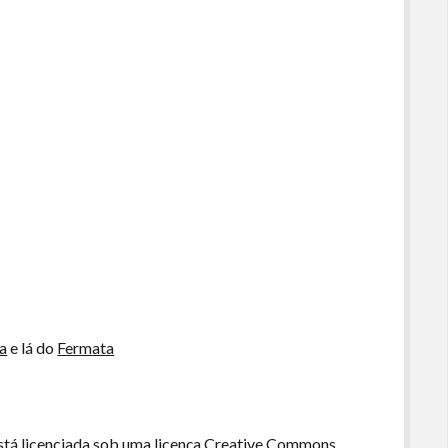
ta
e lá do
Fermata
tá licenciada sob uma licença Creative Commons