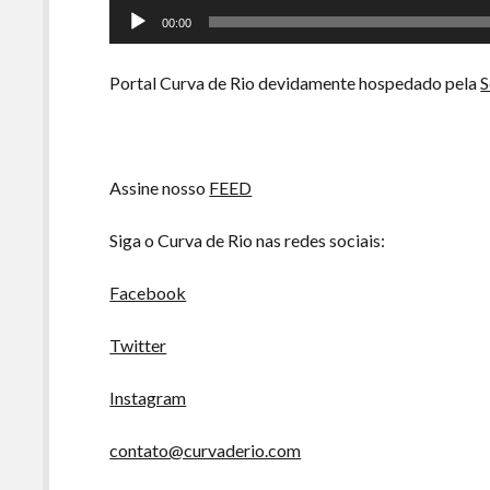
Tocador
00:00
de
áudio
Portal Curva de Rio devidamente hospedado pela
S
Assine nosso
FEED
Siga o Curva de Rio nas redes sociais:
Facebook
Twitter
Instagram
contato@curvaderio.com