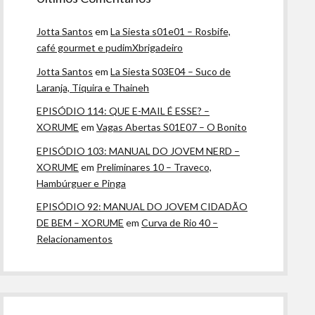
Jotta Santos
em
La Siesta s01e01 – Rosbife,
café gourmet e pudimXbrigadeiro
Jotta Santos
em
La Siesta S03E04 – Suco de
Laranja, Tiquira e Thaineh
EPISÓDIO 114: QUE E-MAIL É ESSE? –
XORUME
em
Vagas Abertas S01E07 – O Bonito
EPISÓDIO 103: MANUAL DO JOVEM NERD –
XORUME
em
Preliminares 10 – Traveco,
Hambúrguer e Pinga
EPISÓDIO 92: MANUAL DO JOVEM CIDADÃO
DE BEM – XORUME
em
Curva de Rio 40 –
Relacionamentos