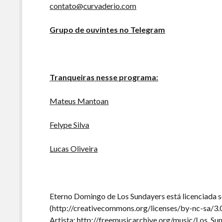
contato@curvaderio.com
Grupo de ouvintes no Telegram
Tranqueiras nesse programa:
Mateus Mantoan
Felype Silva
Lucas Oliveira
Eterno Domingo de Los Sundayers está licenciada 
(http://creativecommons.org/licenses/by-nc-sa/3.
Artista: http://freemusicarchive.org/music/Los_Su