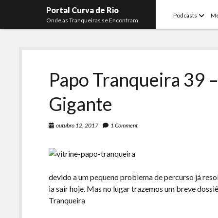
Portal Curva de Rio
open
Podcasts
M
Onde as Tranqueiras se Encontram
menu
Papo Tranqueira 39 
Gigante
outubro 12, 2017
1 Comment
devido a um pequeno problema de percurso já reso
ia sair hoje. Mas no lugar trazemos um breve doss
Tranqueira