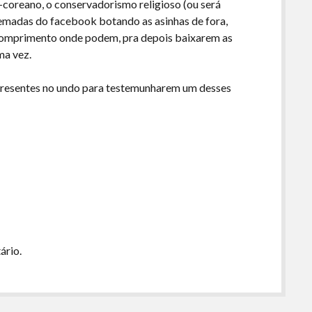
coreano, o conservadorismo religioso (ou será
uemadas do facebook botando as asinhas de fora,
 comprimento onde podem, pra depois baixarem as
ma vez.
 presentes no undo para testemunharem um desses
ário.