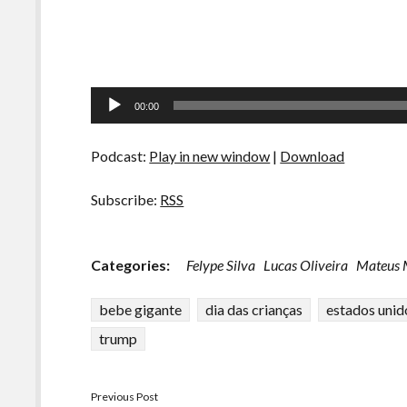
Tocador
00:00
de
áudio
Podcast:
Play in new window
|
Download
Subscribe:
RSS
Categories:
Felype Silva
Lucas Oliveira
Mateus 
bebe gigante
dia das crianças
estados unid
trump
Previous Post