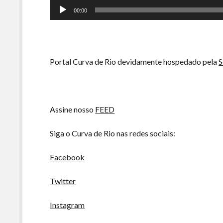
Tocador
00:00
de
áudio
Portal Curva de Rio devidamente hospedado pela
S
Assine nosso
FEED
Siga o Curva de Rio nas redes sociais:
Facebook
Twitter
Instagram