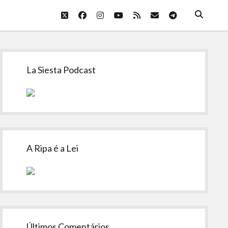
twitter
facebook
instagram
youtube
rss
email
telegram
Sidebar
La Siesta Podcast
A Ripa é a Lei
Últimos Comentários