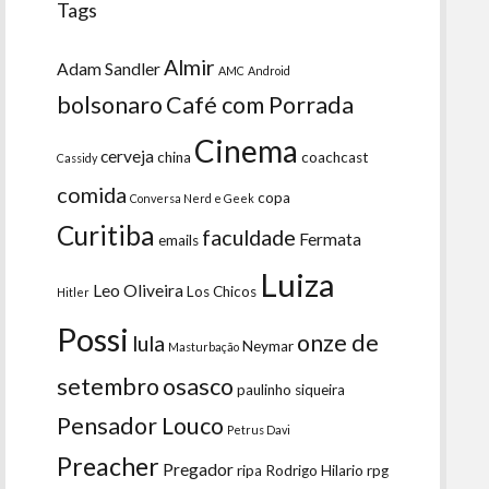
Tags
Almir
Adam Sandler
AMC
Android
bolsonaro
Café com Porrada
Cinema
cerveja
china
coachcast
Cassidy
comida
copa
Conversa Nerd e Geek
Curitiba
faculdade
Fermata
emails
Luiza
Leo Oliveira
Los Chicos
Hitler
Possi
onze de
lula
Neymar
Masturbação
setembro
osasco
paulinho siqueira
Pensador Louco
Petrus Davi
Preacher
Pregador
ripa
Rodrigo Hilario
rpg