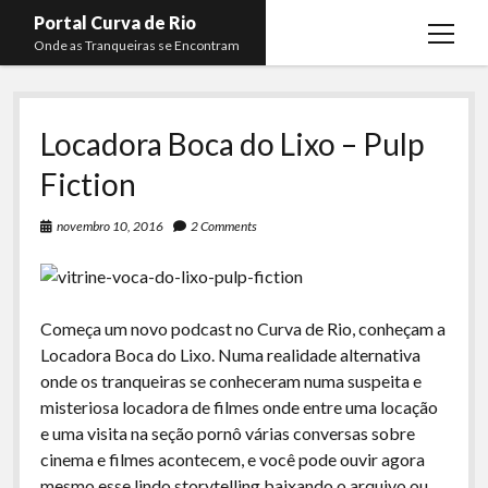
Portal Curva de Rio
open
Onde as Tranqueiras se Encontram
menu
Podcasts
open
menu
Locadora Boca do Lixo – Pulp
Membros
Curva de Rio
open
menu
Fiction
Curva Belas Artes
Almir Ribeiro
twitter
facebook
instagram
youtube
rss
email
telegram
Curva Classics
Felype Silva
novembro 10, 2016
2 Comments
Komos
Lucas Oliveira
La Siesta Podcast
Kaique Xavier
Começa um novo podcast no Curva de Rio, conheçam a
Boca do Lixo
Mateus Mantoan
Locadora Boca do Lixo. Numa realidade alternativa
Rachão na Beira do RIo
onde os tranqueiras se conheceram numa suspeita e
Rafael Almeida
misteriosa locadora de filmes onde entre uma locação
Arquivo CDR
e uma visita na seção pornô várias conversas sobre
Papo Tranqueira
cinema e filmes acontecem, e você pode ouvir agora
mesmo esse lindo storytelling baixando o arquivo ou