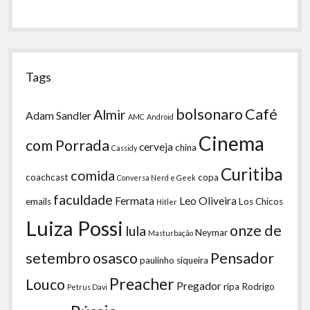
Tags
bolsonaro
Café
Almir
Adam Sandler
AMC
Android
Cinema
com Porrada
cerveja
china
Cassidy
Curitiba
comida
coachcast
copa
Conversa Nerd e Geek
faculdade
Fermata
Leo Oliveira
emails
Los Chicos
Hitler
Luiza Possi
onze de
lula
Neymar
Masturbação
setembro
osasco
Pensador
paulinho siqueira
Preacher
Louco
Pregador
ripa
Rodrigo
Petrus Davi