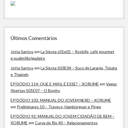
Últimos Comentários
Jotta Santos
em
La Siesta s01e01 – Rosbife, café gourmet
e pudimXbrigadeiro
Jotta Santos
em
La Siesta S03E04 – Suco de Laranja, Tiquira
e Thaineh
EPISÓDIO 114: QUE E-MAIL É ESSE? – XORUME
em
Vagas
Abertas S01E07 – O Bonito
EPISÓDIO 103: MANUAL DO JOVEM NERD – XORUME
em
Preliminares 10 – Traveco, Hambúrguer e Pinga
EPISÓDIO 92: MANUAL DO JOVEM CIDADÃO DE BEM –
XORUME
em
Curva de Rio 40 – Relacionamentos