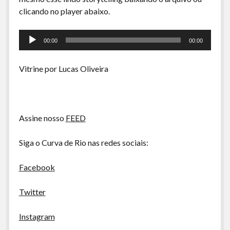
A Ripa É a Lei
clicando no player abaixo.
Especiais
Tocador
Preliminares
00:00
00:00
de
áudio
Vitrine por Lucas Oliveira
Assine nosso
FEED
Siga o Curva de Rio nas redes sociais:
Facebook
Twitter
Instagram